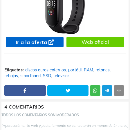
Web oficial
Ir a la oferta
Etiquetas:
discos duros externos
portátil
RAM
ratones
rebajas
smartband
SSD
televisor
4 COMENTARIOS
TODOS LOS COMENTARIOS SON MODERADOS
(Aparecerán en la web y posteriormente se contestarán en menos de 24 horas)