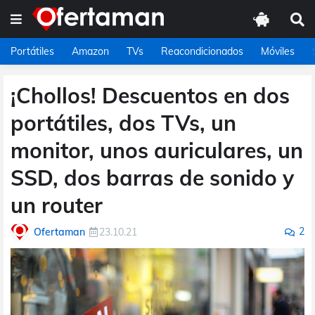
Portátiles
Amazon
TVs
Reacondicionados
Móviles
¡Chollos! Descuentos en dos
portátiles, dos TVs, un
monitor, unos auriculares, un
SSD, dos barras de sonido y
un router
2
Ofertaman
23.10.21