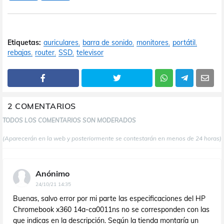
Etiquetas:
auriculares
barra de sonido
monitores
portátil
rebajas
router
SSD
televisor
2 COMENTARIOS
TODOS LOS COMENTARIOS SON MODERADOS
(Aparecerán en la web y posteriormente se contestarán en menos de 24 horas)
Anónimo
24/10/21 14:35
Buenas, salvo error por mi parte las especificaciones del HP
Chromebook x360 14a-ca0011ns no se corresponden con las
que indicas en la descripción. Según la tienda montaría un