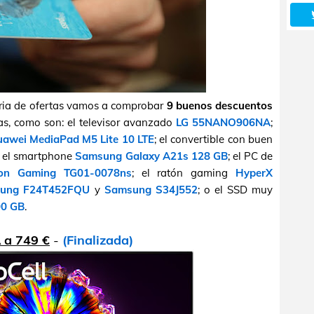
oria de ofertas vamos a comprobar
9 buenos descuentos
as, como son: el televisor avanzado
LG 55NANO906NA
;
awei MediaPad M5 Lite 10 LTE
; el convertible con buen
; el smartphone
Samsung Galaxy A21s 128 GB
; el PC de
ion Gaming TG01-0078ns
; el ratón gaming
HyperX
ung F24T452FQU
y
Samsung S34J552
; o el SSD muy
00 GB
.
a 749 €
-
(Finalizada)