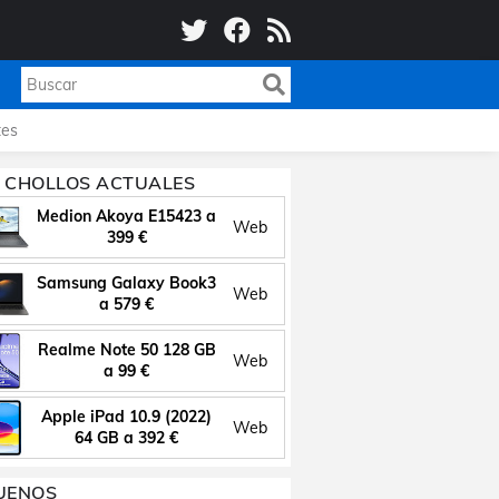
es
 CHOLLOS ACTUALES
Medion Akoya E15423 a
Web
399 €
Samsung Galaxy Book3
Web
a 579 €
Realme Note 50 128 GB
Web
a 99 €
Apple iPad 10.9 (2022)
Web
64 GB a 392 €
UENOS