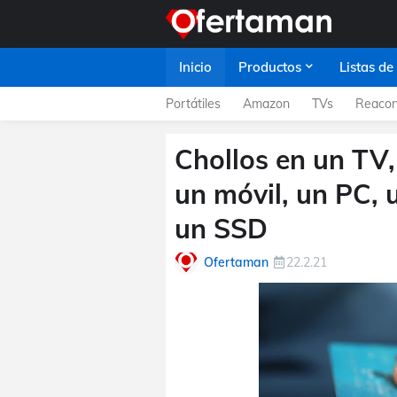
Inicio
Productos
Listas de
Portátiles
Amazon
TVs
Reacon
Chollos en un TV, 
un móvil, un PC, 
un SSD
Ofertaman
22.2.21