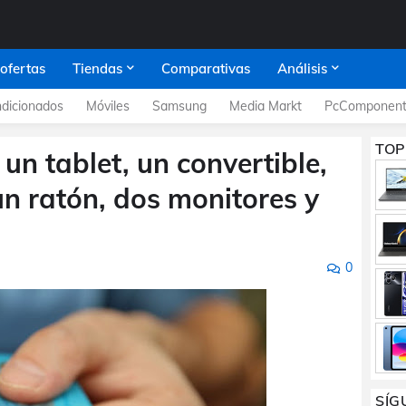
 ofertas
Tiendas
Comparativas
Análisis
dicionados
Móviles
Samsung
Media Markt
PcComponent
TOP
un tablet, un convertible,
un ratón, dos monitores y
0
SÍG