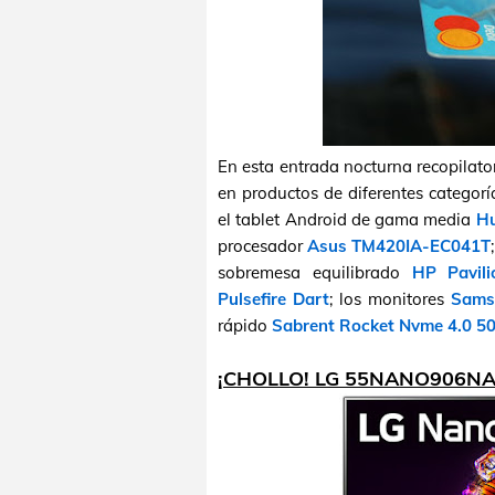
En esta entrada nocturna recopilat
en productos de diferentes categorí
el tablet Android de gama media
Hu
procesador
Asus TM420IA-EC041T
sobremesa equilibrado
HP Pavil
Pulsefire Dart
; los monitores
Sams
rápido
Sabrent Rocket Nvme 4.0 5
¡CHOLLO! LG 55NANO906NA 