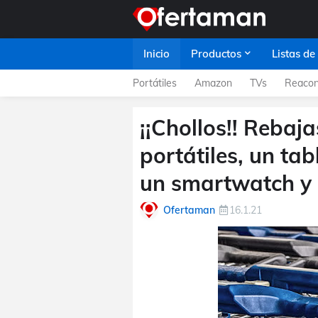
Inicio
Productos
Listas de
Portátiles
Amazon
TVs
Reacon
¡¡Chollos!! Rebaja
portátiles, un ta
un smartwatch y 
Ofertaman
16.1.21