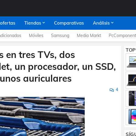
 ofertas
Tiendas
Comparativas
Análisis
dicionados
Móviles
Samsung
Media Markt
PcComponent
TOP
s en tres TVs, dos
blet, un procesador, un SSD,
unos auriculares
4
SÍG