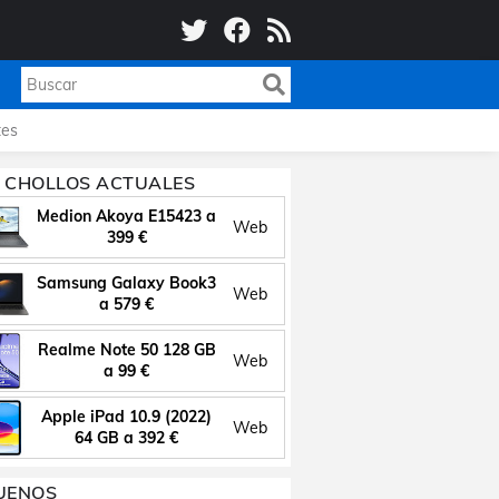
es
 CHOLLOS ACTUALES
Medion Akoya E15423 a
Web
399 €
Samsung Galaxy Book3
Web
a 579 €
Realme Note 50 128 GB
Web
a 99 €
Apple iPad 10.9 (2022)
Web
64 GB a 392 €
UENOS