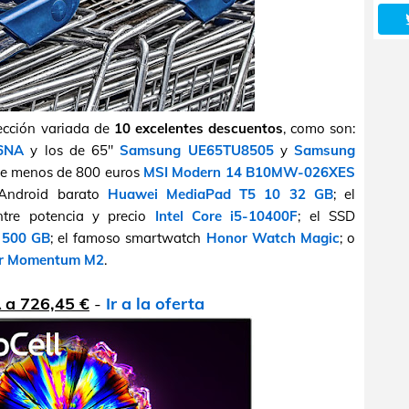
lección variada de
10 excelentes descuentos
, como son:
6NA
y los de 65"
Samsung UE65TU8505
y
Samsung
" de menos de 800 euros
MSI Modern 14 B10MW-026XES
t Android barato
Huawei MediaPad T5 10 32 GB
; el
ntre potencia y precio
Intel Core i5-10400F
; el SSD
 500 GB
; el famoso smartwatch
Honor Watch Magic
; o
er Momentum M2
.
a 726,45 €
-
Ir a la oferta