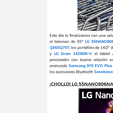
Este día lo finalizamos con una se
el televisor de 55"
LG 55NANO90
QE65Q75T
; los portátiles de 14,0
y
LG Gram 14Z90N-V
; el table
procesador con buena relación e
avanzado
Samsung 970 EVO Plus
los auriculares Bluetooth
Sennheis
¡CHOLLO! LG 55NANO906NA 