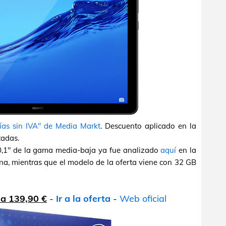
ías sin IVA" de Media Markt
. Descuento aplicado en la
tadas.
0,1" de la gama media-baja ya fue analizado
aquí
en la
na, mientras que el modelo de la oferta viene con 32 GB
 a 139,90 €
-
Ir a la oferta
-
Web oficial