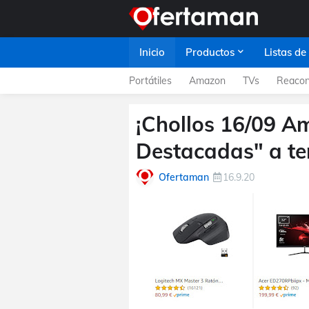
Inicio
Productos
Listas de
Portátiles
Amazon
TVs
Reacon
¡Chollos 16/09 A
Destacadas" a te
Ofertaman
16.9.20