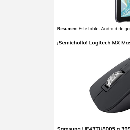
Resumen:
Este tablet Android de g
¡Semichollo! Logitech MX Mas
Samsung UE43TU8005 a 399