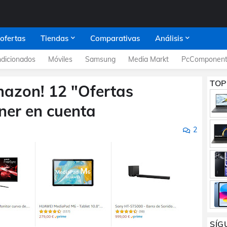
 ofertas
Tiendas
Comparativas
Análisis
dicionados
Móviles
Samsung
Media Markt
PcComponent
TOP
mazon! 12 "Ofertas
ner en cuenta
2
SÍG