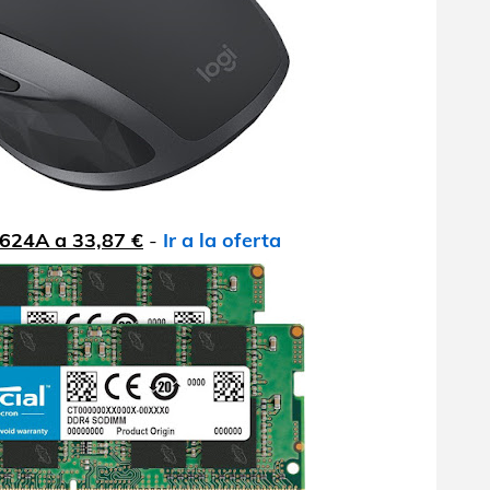
S624A a 33,87 €
-
Ir a la oferta