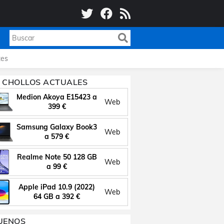
es
 CHOLLOS ACTUALES
Medion Akoya E15423 a
Web
399 €
Samsung Galaxy Book3
Web
a 579 €
Realme Note 50 128 GB
Web
a 99 €
Apple iPad 10.9 (2022)
Web
64 GB a 392 €
UENOS