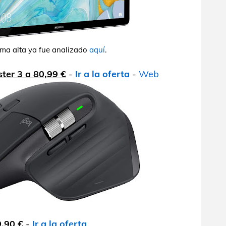
ama alta ya fue analizado
aquí
.
ter 3 a 80,99 €
-
Ir a la oferta
-
Web
,90 €
-
Ir a la oferta