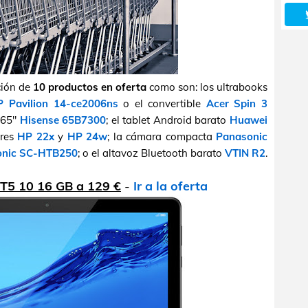
ción de
10 productos en oferta
como son: los ultrabooks
 Pavilion 14-ce2006ns
o el convertible
Acer Spin 3
e 65"
Hisense 65B7300
; el tablet Android barato
Huawei
ores
HP 22x
y
HP 24w
; la cámara compacta
Panasonic
onic SC-HTB250
; o el altavoz Bluetooth barato
VTIN R2
.
T5 10 16 GB a 129 €
-
Ir a la oferta