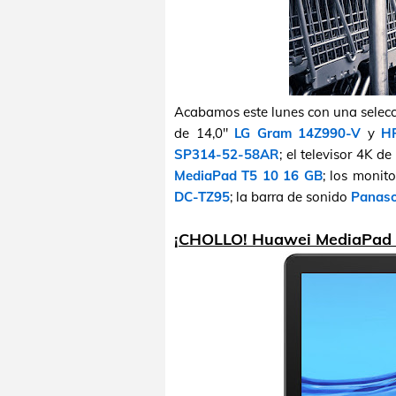
Acabamos este lunes con una selec
de 14,0"
LG Gram 14Z990-V
y
HP
SP314-52-58AR
; el televisor 4K d
MediaPad T5 10 16 GB
; los monit
DC-TZ95
; la barra de sonido
Panas
¡CHOLLO! Huawei MediaPad 