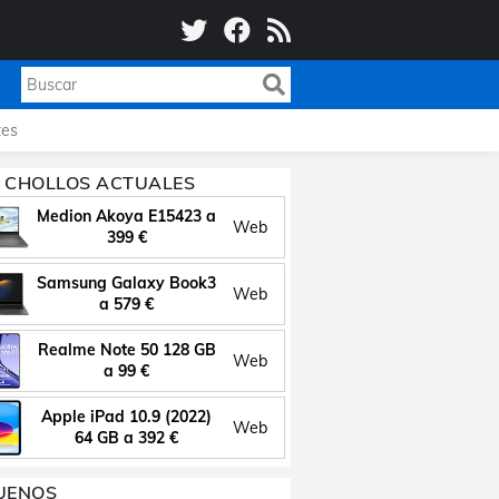
es
 CHOLLOS ACTUALES
Medion Akoya E15423 a
Web
399 €
Samsung Galaxy Book3
Web
a 579 €
Realme Note 50 128 GB
Web
a 99 €
Apple iPad 10.9 (2022)
Web
64 GB a 392 €
UENOS