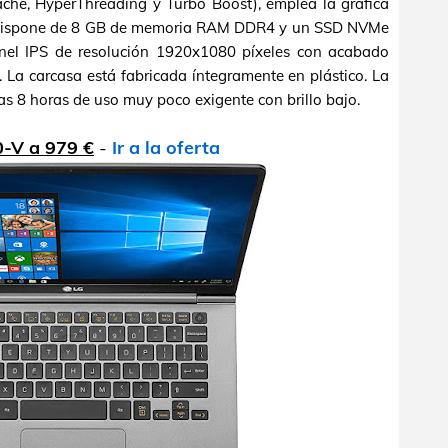
ché, HyperThreading y Turbo Boost), emplea la gráfica
, dispone de 8 GB de memoria RAM DDR4 y un SSD NVMe
nel IPS de resolución 1920x1080 píxeles con acabado
s. La carcasa está fabricada íntegramente en plástico. La
as 8 horas de uso muy poco exigente con brillo bajo.
0-V a 979 €
-
Ir a la oferta