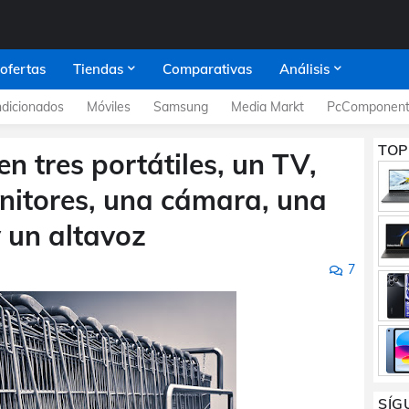
 ofertas
Tiendas
Comparativas
Análisis
dicionados
Móviles
Samsung
Media Markt
PcComponent
TOP
en tres portátiles, un TV,
onitores, una cámara, una
 un altavoz
7
SÍG