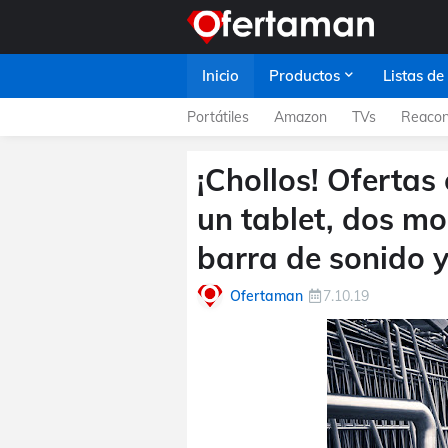
Inicio
Productos
Listas de
Portátiles
Amazon
TVs
Reacon
¡Chollos! Ofertas 
un tablet, dos m
barra de sonido y
Ofertaman
7.10.19