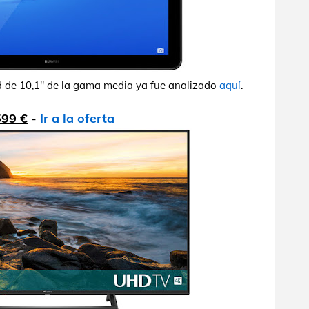
d de 10,1" de la gama media ya fue analizado
aquí
.
599 €
-
Ir a la oferta