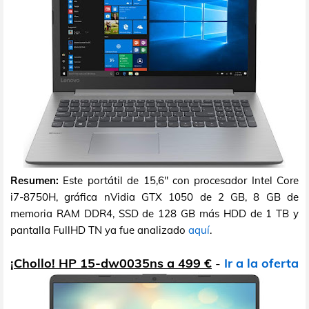
Resumen:
Este portátil de 15,6" con procesador Intel Core
i7-8750H, gráfica nVidia GTX 1050 de 2 GB, 8 GB de
memoria RAM DDR4, SSD de 128 GB más HDD de 1 TB y
pantalla FullHD TN ya fue analizado
aquí
.
¡Chollo! HP 15-dw0035ns a 499 €
-
Ir a la oferta