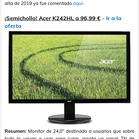
alta de 2019 ya fue comentado
aquí
.
¡Semichollo! Acer K242HL a 96,99 €
-
Ir a la
oferta
Resumen:
Monitor de 24,0" destinado a usuarios que sobre
todo lo vayan a usar para jugar, monta un panel TN de