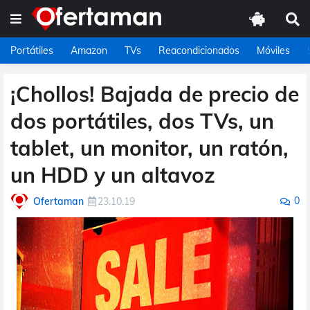
Portátiles
Amazon
TVs
Reacondicionados
Móviles
¡Chollos! Bajada de precio de
dos portátiles, dos TVs, un
tablet, un monitor, un ratón,
un HDD y un altavoz
0
Ofertaman
23.10.19