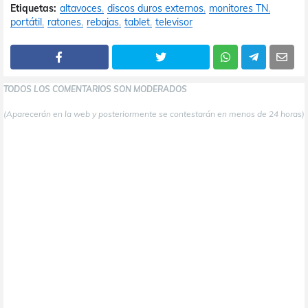
Etiquetas:
altavoces
discos duros externos
monitores TN
portátil
ratones
rebajas
tablet
televisor
TODOS LOS COMENTARIOS SON MODERADOS
(Aparecerán en la web y posteriormente se contestarán en menos de 24 horas)