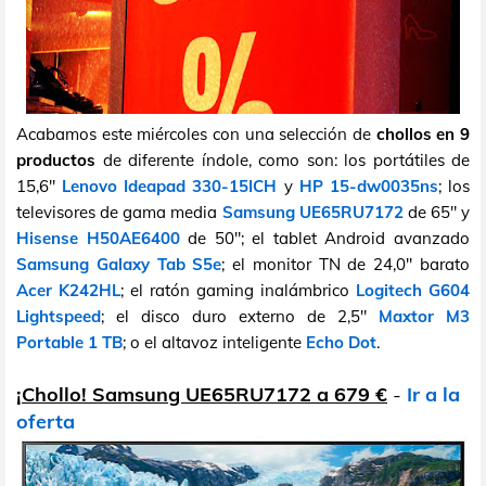
Acabamos este miércoles con una selección de
chollos en 9
productos
de diferente índole, como son: los portátiles de
15,6"
Lenovo Ideapad 330-15ICH
y
HP 15-dw0035ns
; los
televisores de gama media
Samsung UE65RU7172
de 65" y
Hisense H50AE6400
de 50"; el tablet Android avanzado
Samsung Galaxy Tab S5e
; el monitor TN de 24,0" barato
Acer K242HL
; el ratón gaming inalámbrico
Logitech G604
Lightspeed
; el disco duro externo de 2,5"
Maxtor M3
Portable 1 TB
; o el altavoz inteligente
Echo Dot
.
¡Chollo! Samsung UE65RU7172 a 679 €
-
Ir a la
oferta