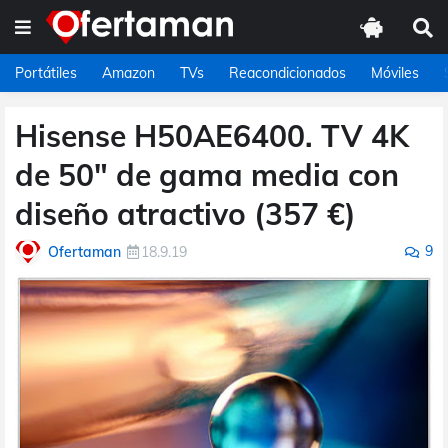
Portátiles
Amazon
TVs
Reacondicionados
Móviles
Hisense H50AE6400. TV 4K
de 50" de gama media con
diseño atractivo (357 €)
9
Ofertaman
18.9.19