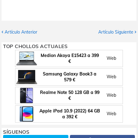
Artículo Anterior
Artículo Siguiente
TOP CHOLLOS ACTUALES
Medion Akoya E15423 a 399
Web
€
Samsung Galaxy Book3 a
Web
579 €
Realme Note 50 128 GB a 99
Web
€
Apple iPad 10.9 (2022) 64 GB
Web
a 392 €
SÍGUENOS