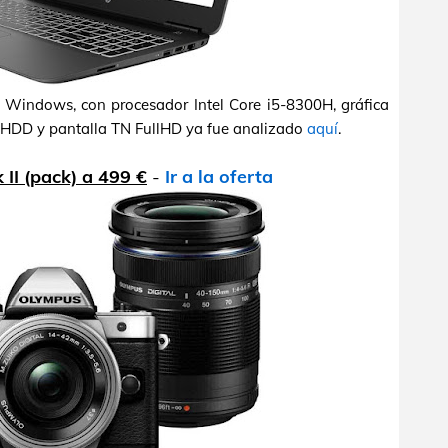
n Windows, con procesador Intel Core i5-8300H, gráfica
HDD y pantalla TN FullHD ya fue analizado
aquí
.
II (pack) a 499 €
-
Ir a la oferta