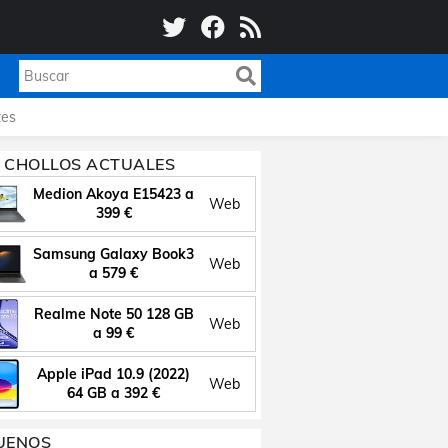
es
 CHOLLOS ACTUALES
Medion Akoya E15423 a
Web
399 €
Samsung Galaxy Book3
Web
a 579 €
Realme Note 50 128 GB
Web
a 99 €
Apple iPad 10.9 (2022)
Web
64 GB a 392 €
UENOS