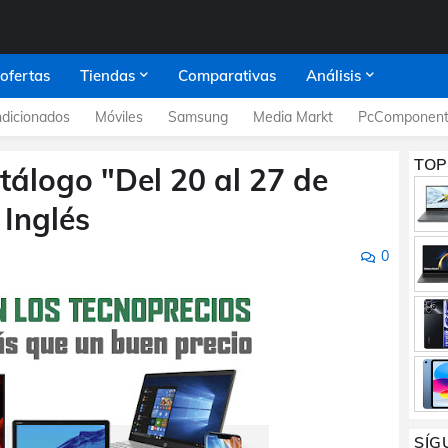
 ofertas
Tiendas
Comparativas
Análisis
dicionados
Móviles
Samsung
Media Markt
PcComponent
TOP
tálogo "Del 20 al 27 de
 Inglés
0
SÍG