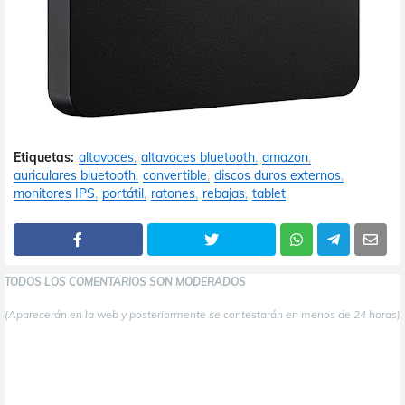
Etiquetas:
altavoces
altavoces bluetooth
amazon
auriculares bluetooth
convertible
discos duros externos
monitores IPS
portátil
ratones
rebajas
tablet
TODOS LOS COMENTARIOS SON MODERADOS
(Aparecerán en la web y posteriormente se contestarán en menos de 24 horas)