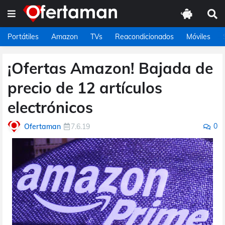
Portátiles
Amazon
TVs
Reacondicionados
Móviles
¡Ofertas Amazon! Bajada de
precio de 12 artículos
electrónicos
0
Ofertaman
7.6.19