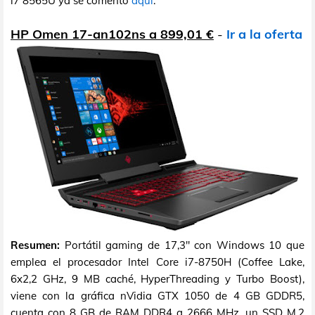
i7 8565U ya se comentó
aquí
.
HP Omen 17-an102ns a 899,01 €
-
Ir a la oferta
Resumen:
Portátil gaming de 17,3" con Windows 10 que
emplea el procesador Intel Core i7-8750H (Coffee Lake,
6x2,2 GHz, 9 MB caché, HyperThreading y Turbo Boost),
viene con la gráfica nVidia GTX 1050 de 4 GB GDDR5,
cuenta con 8 GB de RAM DDR4 a 2666 MHz, un SSD M.2