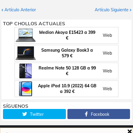
Artículo Anterior
Artículo Siguiente
TOP CHOLLOS ACTUALES
Medion Akoya E15423 a 399
Web
€
Samsung Galaxy Book3 a
Web
579 €
Realme Note 50 128 GB a 99
Web
€
Apple iPad 10.9 (2022) 64 GB
Web
a 392 €
SÍGUENOS
Twitter
Facebook