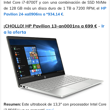
Intel Core i7-8700T y con una combinación de SSD NVMe
de 128 GB más un disco duro de 1 TB a 7200 RPM, el
HP
Pavilion 24-xa0906ns a *934,14 €
.
¡CHOLLO! HP Pavilion 13-an0001ns a 699 €
-
Ir
a la oferta
Resumen:
Este ultrabook de 13,3" con procesador Intel Core