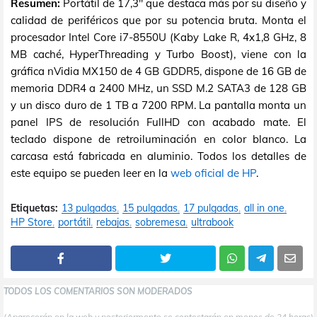
Resumen:
Portátil de 17,3" que destaca más por su diseño y
calidad de periféricos que por su potencia bruta. Monta el
procesador Intel Core i7-8550U (Kaby Lake R, 4x1,8 GHz, 8
MB caché, HyperThreading y Turbo Boost), viene con la
gráfica nVidia MX150 de 4 GB GDDR5, dispone de 16 GB de
memoria DDR4 a 2400 MHz, un SSD M.2 SATA3 de 128 GB
y un disco duro de 1 TB a 7200 RPM. La pantalla monta un
panel IPS de resolución FullHD con acabado mate. El
teclado dispone de retroiluminación en color blanco. La
carcasa está fabricada en aluminio. Todos los detalles de
este equipo se pueden leer en la
web oficial de HP
.
Etiquetas:
13 pulgadas
15 pulgadas
17 pulgadas
all in one
HP Store
portátil
rebajas
sobremesa
ultrabook
TODOS LOS COMENTARIOS SON MODERADOS
(Aparecerán en la web y posteriormente se contestarán en menos de 24 horas)