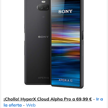
¡Chollo! HyperX Cloud Alpha Pro a 69,99 €
-
Ir a
la oferta
-
Web