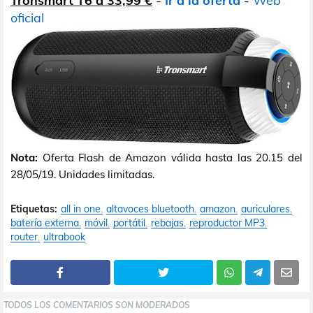
Tronsmart T6 a 33,99 €
-
Ir a la oferta
-
Web
oficial
Nota:
Oferta Flash de Amazon válida hasta las 20.15 del
28/05/19. Unidades limitadas.
Etiquetas:
all in one
altavoces bluetooth
amazon
auriculares
batería externa
móvil
portátil
rebajas
reproductor MP3
router
ultrabook
TODOS LOS COMENTARIOS SON MODERADOS