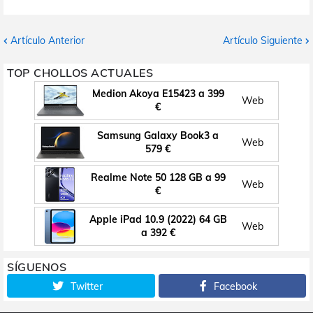
Artículo Anterior
Artículo Siguiente
TOP CHOLLOS ACTUALES
Medion Akoya E15423 a 399
Web
€
Samsung Galaxy Book3 a
Web
579 €
Realme Note 50 128 GB a 99
Web
€
Apple iPad 10.9 (2022) 64 GB
Web
a 392 €
SÍGUENOS
Twitter
Facebook