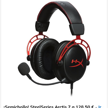
¡Semichollo! SteelSeries Arctis 7 a 128,50 €
-
Ir