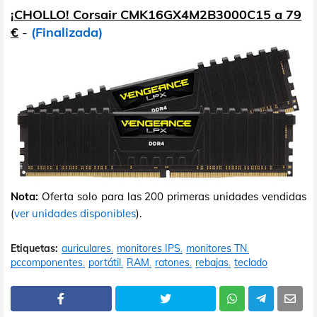
¡CHOLLO! Corsair CMK16GX4M2B3000C15 a 79
€
-
(Finalizada)
Nota:
Oferta solo para las 200 primeras unidades vendidas
(
ver unidades disponibles
).
Etiquetas:
auriculares
monitores IPS
monitores TN
pccomponentes
portátil
RAM
ratones
rebajas
teclado