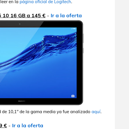
leer en la
página oficial de Logitech
.
 10 16 GB a 145 €
-
Ir a la oferta
d de 10,1" de la gama media ya fue analizado
aquí
.
9 €
-
Ir a la oferta