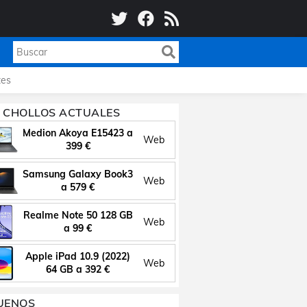
es
 CHOLLOS ACTUALES
Medion Akoya E15423 a
Web
399 €
Samsung Galaxy Book3
Web
a 579 €
Realme Note 50 128 GB
Web
a 99 €
Apple iPad 10.9 (2022)
Web
64 GB a 392 €
UENOS