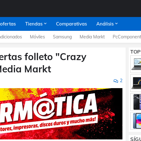
 ofertas
Tiendas
Comparativas
Análisis
dicionados
Móviles
Samsung
Media Markt
PcComponent
TOP
ertas folleto "Crazy
Media Markt
2
SÍG