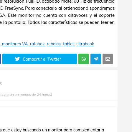
e resolución FullHD, acabado mate, 60 Hz de frecuencia
MD FreeSync. Para conectarlo al ordenador dispondremos
A. Este monitor no cuenta con altavoces y el soporte
e la pantalla. Todas las características se pueden leer en
monitores VA
ratones
rebajas
tablet
ultrabook
Compartir el Twitter
S
ntestarán en menos de 24 horas)
es que estoy buscando un monitor para complementar a