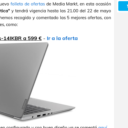
nuevo
folleto de ofertas
de Media Markt, en esta ocasión
tica"
y tendrá vigencia hasta las 21.00 del 22 de mayo
 hemos recogido y comentado las 5 mejores ofertas, con
nes, como:
s-14IKBR a 599 €
-
Ir a la oferta
bien configurado y con buen diseño ya se comentó
aquí
.