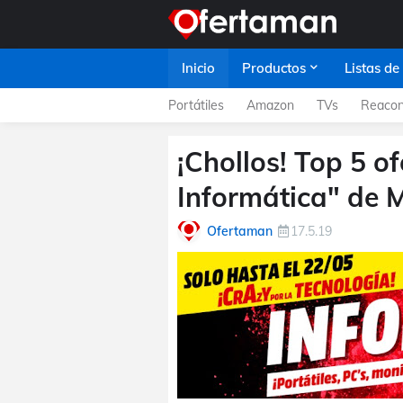
Inicio
Productos
Listas de
Portátiles
Amazon
TVs
Reacon
¡Chollos! Top 5 of
Informática" de 
Ofertaman
17.5.19