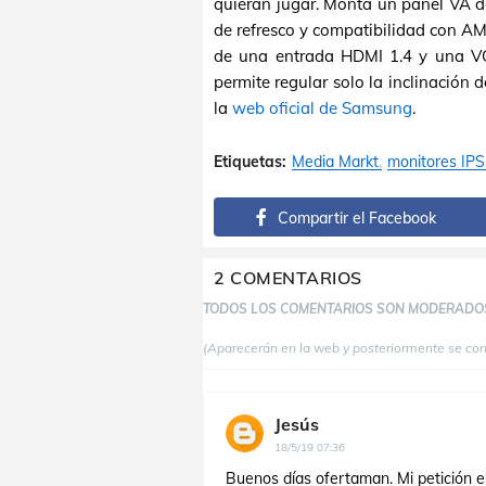
quieran jugar. Monta un panel VA d
de refresco y compatibilidad con A
de una entrada HDMI 1.4 y una VG
permite regular solo la inclinación d
la
web oficial de Samsung
.
Etiquetas:
Media Markt
monitores IPS
Compartir el Facebook
2 COMENTARIOS
TODOS LOS COMENTARIOS SON MODERADO
(Aparecerán en la web y posteriormente se co
Jesús
18/5/19 07:36
Buenos días ofertaman. Mi petición 