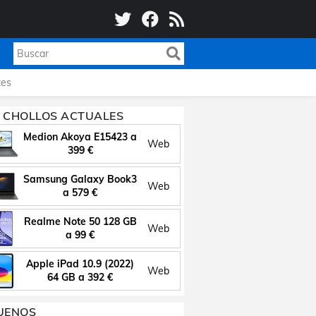
es
 CHOLLOS ACTUALES
Medion Akoya E15423 a
Web
399 €
Samsung Galaxy Book3
Web
a 579 €
Realme Note 50 128 GB
Web
a 99 €
Apple iPad 10.9 (2022)
Web
64 GB a 392 €
UENOS