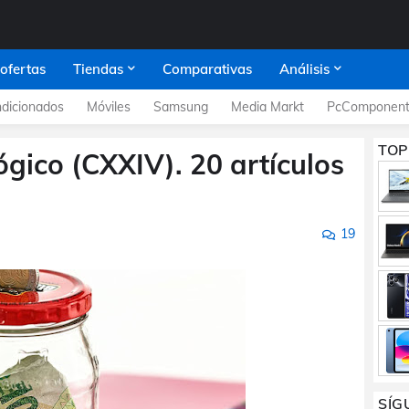
 ofertas
Tiendas
Comparativas
Análisis
dicionados
Móviles
Samsung
Media Markt
PcComponent
TOP
ógico (CXXIV). 20 artículos
19
SÍG