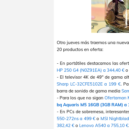
Otro jueves más traemos una nueva
20 productos en oferta:
- En portátiles destacamos las ofer
HP 250 G4 (N0Z91EA) a 344,40 €
o 
- El televisor 4K de 49" de gama a
Sharp LC-32CFE5102E a 199 €
. Pa
barra de sonido de gama media
Sam
- Para los que no sigan
Ofertaman 
bq Aquaris M5 16GB (3GB RAM) a 
- En PCs de sobremesa, interesante
550-272ns a 499 €
o
MSI Nightbla
382,42 €
o
Lenovo A540 a 755,10 €