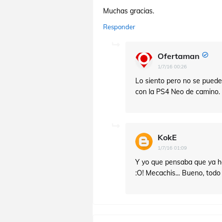
Muchas gracias.
Responder
Ofertaman
1/7/16 00:26
Lo siento pero no se puede
con la PS4 Neo de camino. 
KokE
1/7/16 01:09
Y yo que pensaba que ya ha
:O! Mecachis... Bueno, todo 