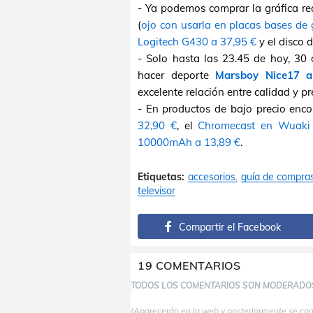
- Ya podemos comprar la gráfica r
(
ojo con usarla en placas bases de
Logitech G430 a 37,95 €
y el disco 
- Solo hasta las 23.45 de hoy, 30 
hacer deporte
Marsboy Nice17 a
excelente relación entre calidad y p
- En productos de bajo precio enc
32,90 €
, el
Chromecast en Wuaki
10000mAh a 13,89 €
.
Etiquetas:
accesorios
guía de compra
televisor
Compartir el Facebook
19 COMENTARIOS
TODOS LOS COMENTARIOS SON MODERADO
(Aparecerán en la web y posteriormente se co