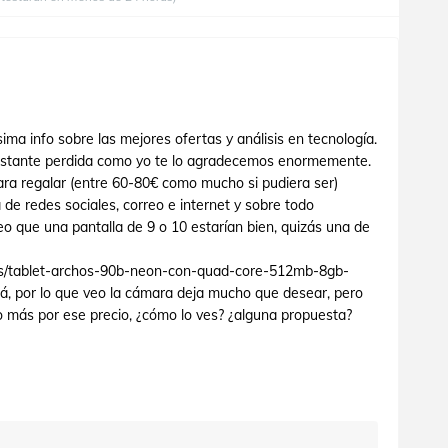
ma info sobre las mejores ofertas y análisis en tecnología.
astante perdida como yo te lo agradecemos enormemente.
ara regalar (entre 60-80€ como mucho si pudiera ser)
 de redes sociales, correo e internet y sobre todo
eo que una pantalla de 9 o 10 estarían bien, quizás una de
.es/tablet-archos-90b-neon-con-quad-core-512mb-8gb-
á, por lo que veo la cámara deja mucho que desear, pero
más por ese precio, ¿cómo lo ves? ¿alguna propuesta?