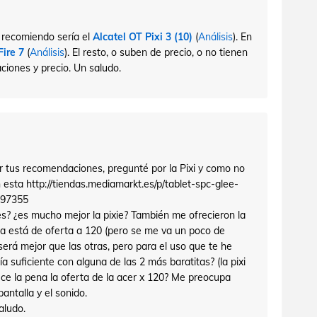
 recomiendo sería el
Alcatel OT Pixi 3 (10)
(
Análisis
). En
ire 7
(
Análisis
). El resto, o suben de precio, o no tienen
ciones y precio. Un saludo.
r tus recomendaciones, pregunté por la Pixi y como no
esta http://tiendas.mediamarkt.es/p/tablet-spc-glee-
297355
es? ¿es mucho mejor la pixie? También me ofrecieron la
a está de oferta a 120 (pero se me va un poco de
será mejor que las otras, pero para el uso que te he
 suficiente con alguna de las 2 más baratitas? (la pixi
ece la pena la oferta de la acer x 120? Me preocupa
pantalla y el sonido.
aludo.