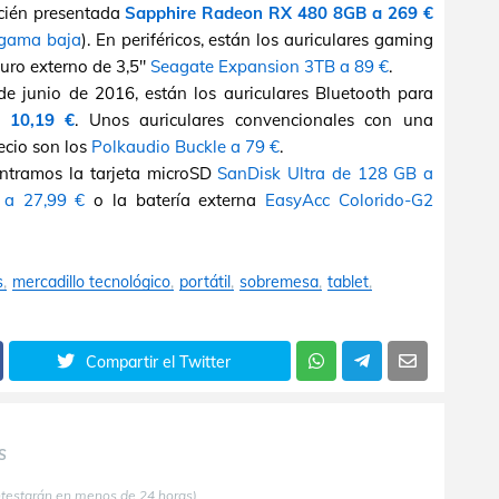
ecién presentada
Sapphire Radeon RX 480 8GB a 269 €
 gama baja
). En periféricos, están los auriculares gaming
duro externo de 3,5"
Seagate Expansion 3TB a 89 €
.
de junio de 2016, están los auriculares Bluetooth para
 10,19 €
. Unos auriculares convencionales con una
recio son los
Polkaudio Buckle a 79 €
.
ontramos la tarjeta microSD
SanDisk Ultra de 128 GB a
 a 27,99 €
o la batería externa
EasyAcc Colorido-G2
s
mercadillo tecnológico
portátil
sobremesa
tablet
Compartir el Twitter
S
ntestarán en menos de 24 horas)