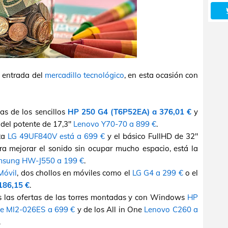
 entrada del
mercadillo tecnológico
, en esta ocasión con
tas de los sencillos
HP 250 G4 (T6P52EA) a 376,01 €
y
del potente de 17,3"
Lenovo Y70-70 a 899 €
.
lta
LG 49UF840V está a 699 €
y el básico FullHD de 32"
ra mejorar el sonido sin ocupar mucho espacio, está la
sung HW-J550 a 199 €
.
Móvil
, dos chollos en móviles como el
LG G4 a 299 €
o el
186,15 €
.
s las ofertas de las torres montadas y con Windows
HP
de MI2-026ES a 699 €
y de los All in One
Lenovo C260 a
.