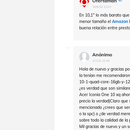
Ofertaman
30/6/16 21:03
En 10,1" lo más barato que
menor tamaño el
Amazon F
buena relación entre presta
Anónimo
2/7/16 22:39
Hola de nuevo y gracias po
la tenían me recomendaron 
10-1-quad-core-16gb-y-1
¿es verdad que son similar
Acer Iconia One 10 xq ahor
precio la verdad)Claro que 
mencionado ¿crees que sería
o la spc) o ¿de verdad mer
sobre todo la calidad de la 
Mil gracias de nuevo y un s