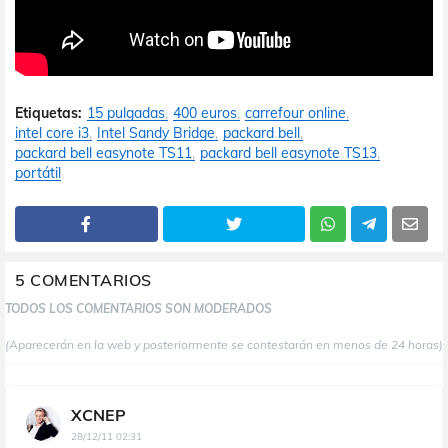
Etiquetas:
15 pulgadas
400 euros
carrefour online
intel core i3
Intel Sandy Bridge
packard bell
packard bell easynote TS11
packard bell easynote TS13
portátil
5 COMENTARIOS
TODOS LOS COMENTARIOS SON MODERADOS
(Aparecerán en la web y posteriormente se contestarán en menos de 24 horas)
XCNEP
28/12/11 02:31