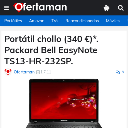
Portátiles
Amazon
TVs
Reacondicionados
Móviles
Portátil chollo (340 €)*.
Packard Bell EasyNote
TS13-HR-232SP.
5
Ofertaman
1.7.11