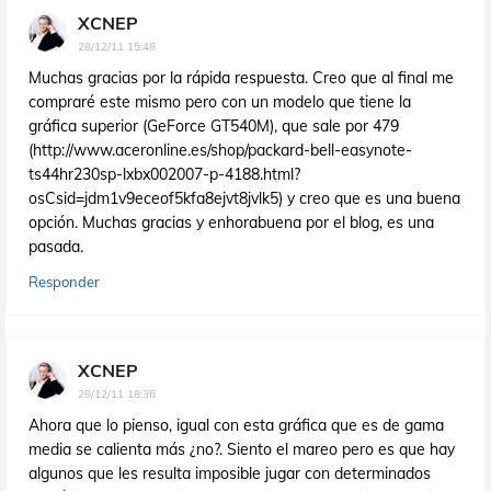
XCNEP
28/12/11 15:48
Muchas gracias por la rápida respuesta. Creo que al final me
compraré este mismo pero con un modelo que tiene la
gráfica superior (GeForce GT540M), que sale por 479
(http://www.aceronline.es/shop/packard-bell-easynote-
ts44hr230sp-lxbx002007-p-4188.html?
osCsid=jdm1v9eceof5kfa8ejvt8jvlk5) y creo que es una buena
opción. Muchas gracias y enhorabuena por el blog, es una
pasada.
Responder
XCNEP
28/12/11 18:36
Ahora que lo pienso, igual con esta gráfica que es de gama
media se calienta más ¿no?. Siento el mareo pero es que hay
algunos que les resulta imposible jugar con determinados