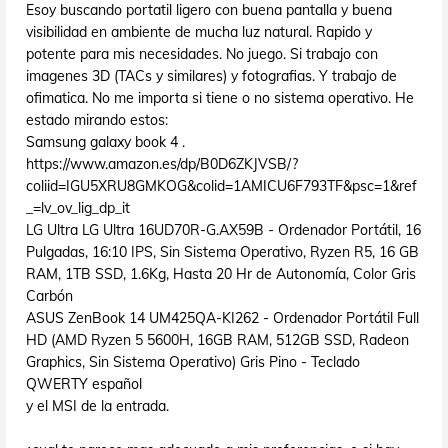
Esoy buscando portatil ligero con buena pantalla y buena
visibilidad en ambiente de mucha luz natural. Rapido y
potente para mis necesidades. No juego. Si trabajo con
imagenes 3D (TACs y similares) y fotografias. Y trabajo de
ofimatica. No me importa si tiene o no sistema operativo. He
estado mirando estos:
Samsung galaxy book 4 .
https://www.amazon.es/dp/B0D6ZKJVSB/?
coliid=IGU5XRU8GMKOG&colid=1AMICU6F793TF&psc=1&ref
_=lv_ov_lig_dp_it
LG Ultra LG Ultra 16UD70R-G.AX59B - Ordenador Portátil, 16
Pulgadas, 16:10 IPS, Sin Sistema Operativo, Ryzen R5, 16 GB
RAM, 1TB SSD, 1.6Kg, Hasta 20 Hr de Autonomía, Color Gris
Carbón
ASUS ZenBook 14 UM425QA-KI262 - Ordenador Portátil Full
HD (AMD Ryzen 5 5600H, 16GB RAM, 512GB SSD, Radeon
Graphics, Sin Sistema Operativo) Gris Pino - Teclado
QWERTY español
y el MSI de la entrada.