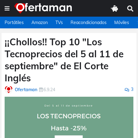
Portátiles
Amazon
TVs
Reacondicionados
Móviles
¡¡Chollos!! Top 10 "Los
Tecnoprecios del 5 al 11 de
septiembre" de El Corte
Inglés
3
Ofertaman
6.9.24