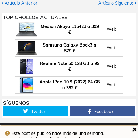
Artículo Anterior
Artículo Siguiente
TOP CHOLLOS ACTUALES
Medion Akoya E15423 a 399
Web
€
Samsung Galaxy Book3 a
Web
579 €
Realme Note 50 128 GB a 99
Web
€
Apple iPad 10.9 (2022) 64 GB
Web
a 392 €
SÍGUENOS
Twitter
Facebook
Este post se publicó hace más de una semana,
Inicio
Contacto
Aviso legal
Política de cookies