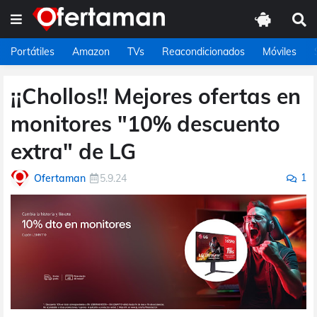
Portátiles
Amazon
TVs
Reacondicionados
Móviles
¡¡Chollos!! Mejores ofertas en
monitores "10% descuento
extra" de LG
1
Ofertaman
5.9.24