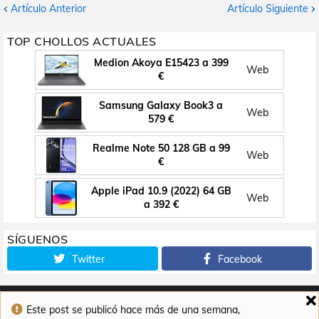
Artículo Anterior
Artículo Siguiente
TOP CHOLLOS ACTUALES
Medion Akoya E15423 a 399
Web
€
Samsung Galaxy Book3 a
Web
579 €
Realme Note 50 128 GB a 99
Web
€
Apple iPad 10.9 (2022) 64 GB
Web
a 392 €
SÍGUENOS
Twitter
Facebook
Este post se publicó hace más de una semana,
Inicio
Contacto
Aviso legal
Política de cookies