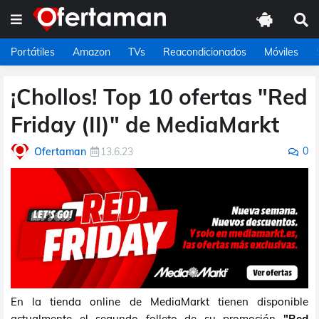
Portátiles
Amazon
TVs
Reacondicionados
Móviles
¡Chollos! Top 10 ofertas "Red
Friday (II)" de MediaMarkt
0
Ofertaman
13.6.23
En la tienda online de MediaMarkt tienen disponible
actualmente el segundo folleto de su promoción
"Red