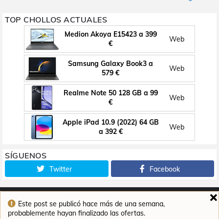
TOP CHOLLOS ACTUALES
Medion Akoya E15423 a 399
Web
€
Samsung Galaxy Book3 a
Web
579 €
Realme Note 50 128 GB a 99
Web
€
Apple iPad 10.9 (2022) 64 GB
Web
a 392 €
SÍGUENOS
Twitter
Facebook
Este post se publicó hace más de una semana,
Inicio
Contacto
Aviso legal
Política de cookies
probablemente hayan finalizado las ofertas.