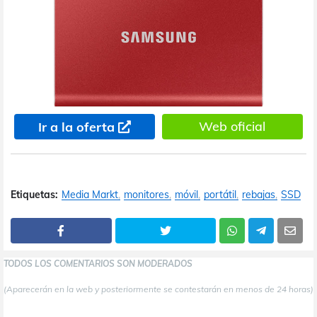
Web oficial
Ir a la oferta
Etiquetas:
Media Markt
monitores
móvil
portátil
rebajas
SSD
TODOS LOS COMENTARIOS SON MODERADOS
(Aparecerán en la web y posteriormente se contestarán en menos de 24 horas)