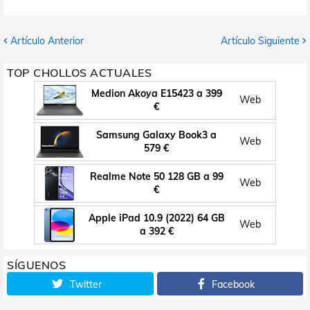
Artículo Anterior
Artículo Siguiente
TOP CHOLLOS ACTUALES
Medion Akoya E15423 a 399
Web
€
Samsung Galaxy Book3 a
Web
579 €
Realme Note 50 128 GB a 99
Web
€
Apple iPad 10.9 (2022) 64 GB
Web
a 392 €
SÍGUENOS
Twitter
Facebook