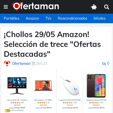
Portátiles
Amazon
TVs
Reacondicionados
Móviles
¡Chollos 29/05 Amazon!
Selección de trece "Ofertas
Destacadas"
0
Ofertaman
29.5.23