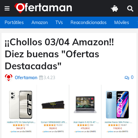
Portátiles
Amazon
TVs
Reacondicionados
Móviles
¡¡Chollos 03/04 Amazon!!
Diez buenas "Ofertas
Destacadas"
0
Ofertaman
3.4.23