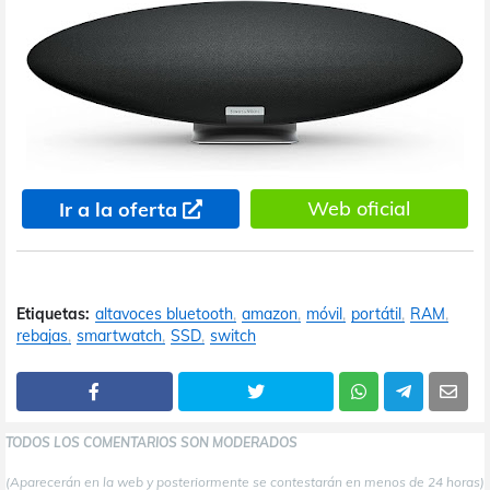
Web oficial
Ir a la oferta
Etiquetas:
altavoces bluetooth
amazon
móvil
portátil
RAM
rebajas
smartwatch
SSD
switch
TODOS LOS COMENTARIOS SON MODERADOS
(Aparecerán en la web y posteriormente se contestarán en menos de 24 horas)