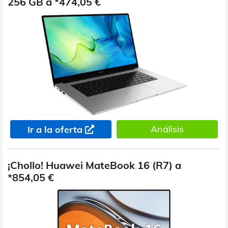
256 GB a *474,05 €
Análisis
Ir a la oferta
¡Chollo! Huawei MateBook 16 (R7) a
*854,05 €