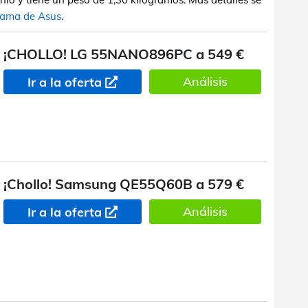
 gama de Asus
.
¡CHOLLO! LG 55NANO896PC a 549 €
Análisis
Ir a la oferta
¡Chollo! Samsung QE55Q60B a 579 €
Análisis
Ir a la oferta