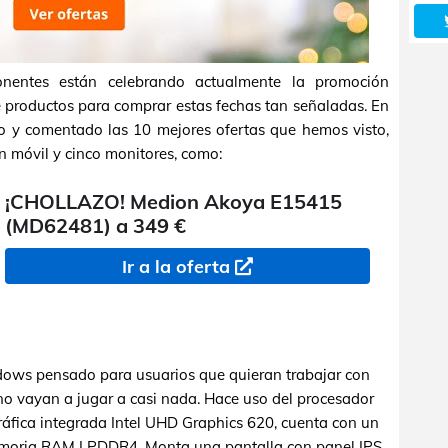
nentes están celebrando actualmente la promoción
e productos para comprar estas fechas tan señaladas. En
o y comentado las 10 mejores ofertas que hemos visto,
un móvil y cinco monitores, como:
¡CHOLLAZO! Medion Akoya E15415
(MD62481) a 349 €
Ir a la oferta
ndows pensado para usuarios que quieran trabajar con
no vayan a jugar a casi nada. Hace uso del procesador
gráfica integrada Intel UHD Graphics 620, cuenta con un
oria RAM LPDDR4. Monta una pantalla con panel IPS