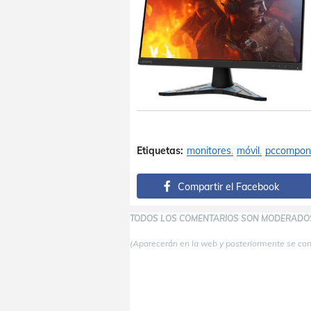
Etiquetas:
monitores
móvil
pccompon
Compartir el Facebook
TODOS LOS COMENTARIOS SON MODERADO
(Aparecerán en la web y posteriormente se co