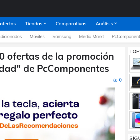
 ofertas
Tiendas
Comparativas
Análisis
dicionados
Móviles
Samsung
Media Markt
PcComponent
TOP
 ofertas de la promoción
idad" de PcComponentes
0
SÍG