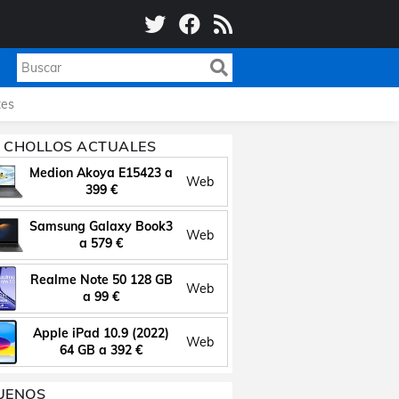
es
 CHOLLOS ACTUALES
Medion Akoya E15423 a
Web
399 €
Samsung Galaxy Book3
Web
a 579 €
Realme Note 50 128 GB
Web
a 99 €
Apple iPad 10.9 (2022)
Web
64 GB a 392 €
UENOS