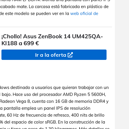
cabado mate. La carcasa está fabricada en plástico de
s de este modelo se pueden ver en la
web oficial de
¡Chollo! Asus ZenBook 14 UM425QA-
KI188 a 699 €
Ir a la oferta
dows destinado a usuarios que quieran trabajar con un
vel bajo. Hace uso del procesador AMD Ryzen 5 5600H,
D Radeon Vega 8, cuenta con 16 GB de memoria DDR4 y
 pantalla emplea un panel IPS de resolución
, 60 Hz de frecuencia de refresco, 400 nits de brillo
del espacio de color sRGB. En la construcción de la
nio y tiene un peso de 1,30 kilogramos. Más detalles se