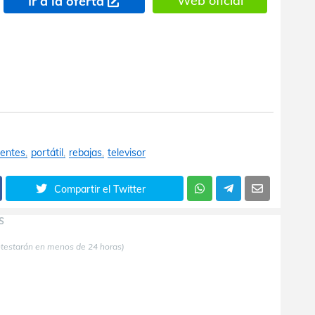
Web oficial
Ir a la oferta
entes
portátil
rebajas
televisor
Compartir el Twitter
S
ntestarán en menos de 24 horas)