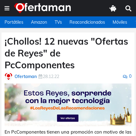
Portátiles
Amazon
TVs
Reacondicionados
Móviles
¡Chollos! 12 nuevas "Ofertas
de Reyes" de
PcComponentes
0
Ofertaman
28.12.22
En PcComponentes tienen una promoción con motivo de las