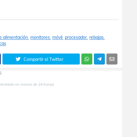
e alimentación
monitores
móvil
procesador
rebajas
icas
Compartir el Twitter
S
ntestarán en menos de 24 horas)