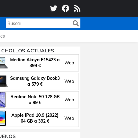
es
 CHOLLOS ACTUALES
Medion Akoya E15423 a
Web
399 €
Samsung Galaxy Book3
Web
a 579 €
Realme Note 50 128 GB
Web
a 99 €
Apple iPad 10.9 (2022)
Web
64 GB a 392 €
UENOS