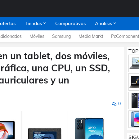
 ofertas
Tiendas
Comparativas
Análisis
dicionados
Móviles
Samsung
Media Markt
PcComponent
TOP
 un tablet, dos móviles,
gráfica, una CPU, un SSD,
auriculares y un
0
SÍG