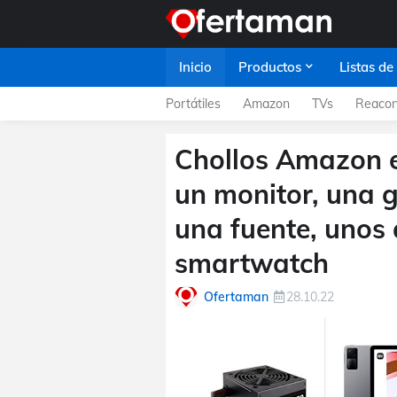
Inicio
Productos
Listas de
Portátiles
Amazon
TVs
Reacon
Chollos Amazon en
un monitor, una 
una fuente, unos 
smartwatch
Ofertaman
28.10.22