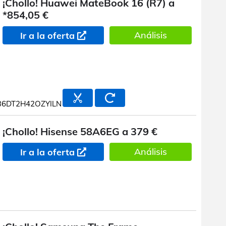
¡Chollo! Huawei MateBook 16 (R7) a
*854,05 €
Análisis
Ir a la oferta
6DT2H42OZYILN
¡Chollo! Hisense 58A6EG a 379 €
Análisis
Ir a la oferta