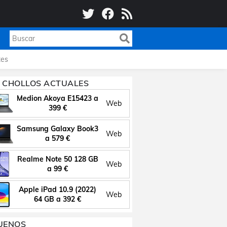
es
 CHOLLOS ACTUALES
Medion Akoya E15423 a
Web
399 €
Samsung Galaxy Book3
Web
a 579 €
Realme Note 50 128 GB
Web
a 99 €
Apple iPad 10.9 (2022)
Web
64 GB a 392 €
UENOS