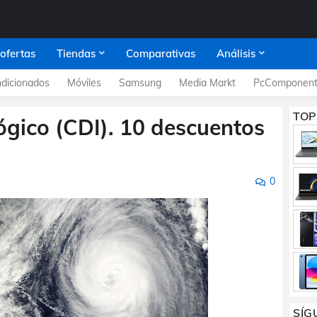
 ofertas
Tiendas
Comparativas
Análisis
dicionados
Móviles
Samsung
Media Markt
PcComponent
TOP
ógico (CDI). 10 descuentos
0
SÍG