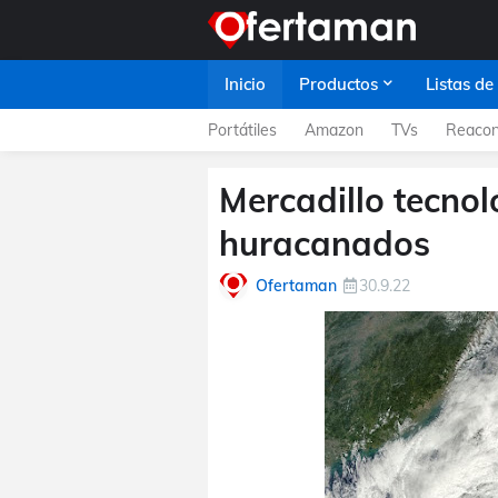
Inicio
Productos
Listas de
Portátiles
Amazon
TVs
Reacon
Mercadillo tecnol
huracanados
Ofertaman
30.9.22