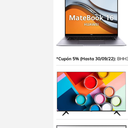
*Cupón 5% (Hasta 30/09/22):
BHH3