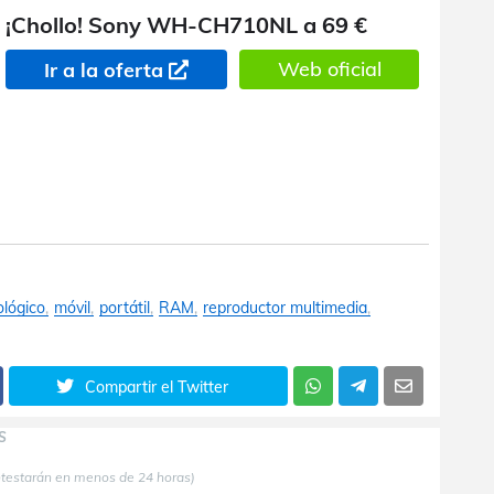
¡Chollo! Sony WH-CH710NL a 69 €
Web oficial
Ir a la oferta
ológico
móvil
portátil
RAM
reproductor multimedia
Compartir el Twitter
S
ntestarán en menos de 24 horas)