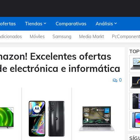
 ofertas
Tiendas
Comparativas
Análisis
dicionados
Móviles
Samsung
Media Markt
PcComponent
TOP
mazon! Excelentes ofertas
e electrónica e informática
0
SÍG