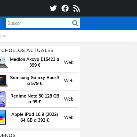
es
 CHOLLOS ACTUALES
Medion Akoya E15423 a
Web
399 €
Samsung Galaxy Book3
Web
a 579 €
Realme Note 50 128 GB
Web
a 99 €
Apple iPad 10.9 (2022)
Web
64 GB a 392 €
UENOS