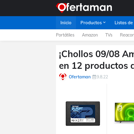
Inicio
Productos
Listas de
Portátiles
Amazon
TVs
Reacon
¡Chollos 09/08 A
en 12 productos d
Ofertaman
9.8.22