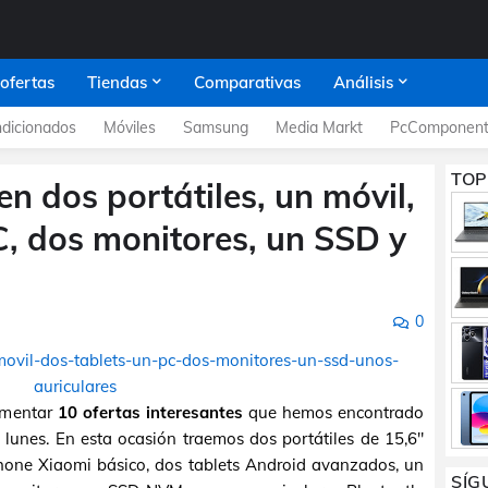
 ofertas
Tiendas
Comparativas
Análisis
dicionados
Móviles
Samsung
Media Markt
PcComponent
TOP
en dos portátiles, un móvil,
C, dos monitores, un SSD y
0
omentar
10 ofertas interesantes
que hemos encontrado
 lunes. En esta ocasión traemos dos portátiles de 15,6"
one Xiaomi básico, dos tablets Android avanzados, un
SÍG