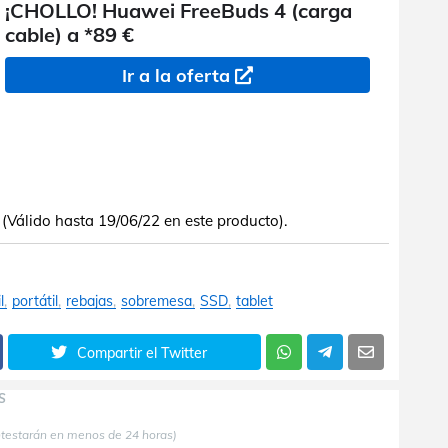
¡CHOLLO! Huawei FreeBuds 4 (carga
cable) a *89 €
Ir a la oferta
Válido hasta 19/06/22 en este producto).
l
portátil
rebajas
sobremesa
SSD
tablet
Compartir el Twitter
S
ntestarán en menos de 24 horas)