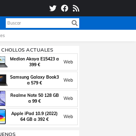
es
 CHOLLOS ACTUALES
Medion Akoya E15423 a
Web
399 €
Samsung Galaxy Book3
Web
a 579 €
Realme Note 50 128 GB
Web
a 99 €
Apple iPad 10.9 (2022)
Web
64 GB a 392 €
UENOS