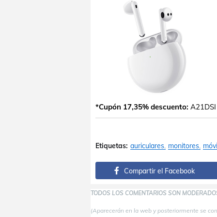
*Cupón 17,35% descuento:
A21DSI (
Etiquetas:
auriculares
monitores
móvi
Compartir el Facebook
TODOS LOS COMENTARIOS SON MODERADO
(Aparecerán en la web y posteriormente se co