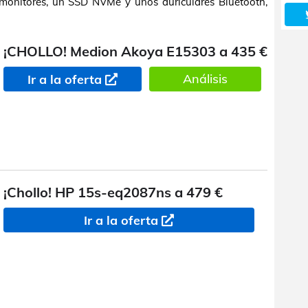
monitores, un SSD NVMe y unos auriculares Bluetooth,
¡CHOLLO! Medion Akoya E15303 a 435 €
Análisis
Ir a la oferta
¡Chollo! HP 15s-eq2087ns a 479 €
Ir a la oferta