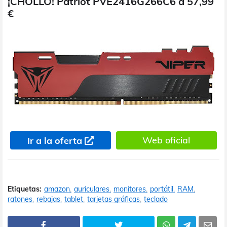
¡CHOLLO! Patriot PVE2416G266C6 a 57,99
€
Web oficial
Ir a la oferta
Etiquetas:
amazon
auriculares
monitores
portátil
RAM
ratones
rebajas
tablet
tarjetas gráficas
teclado