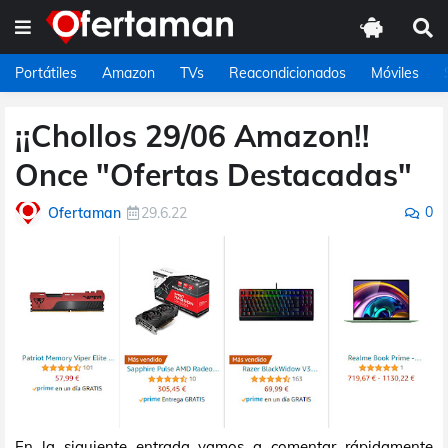
Portátiles
Amazon
TVs
Reacondicionados
Móviles
¡¡Chollos 29/06 Amazon!!
Once "Ofertas Destacadas"
0
Ofertaman
29.6.22
En la siguiente entrada vamos a comentar rápidamente