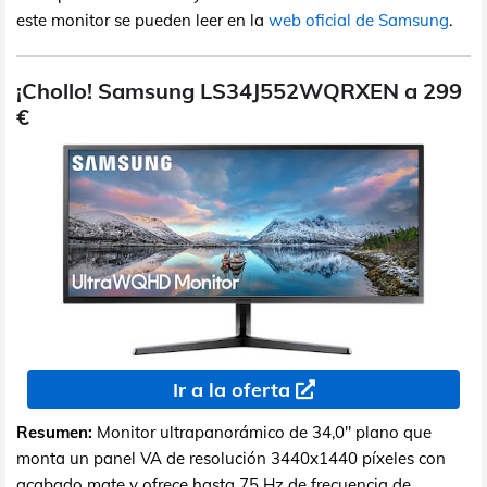
este monitor se pueden leer en la
web oficial de Samsung
.
¡Chollo! Samsung LS34J552WQRXEN a 299
€
Ir a la oferta
Resumen:
Monitor ultrapanorámico de 34,0" plano que
monta un panel VA de resolución 3440x1440 píxeles con
acabado mate y ofrece hasta 75 Hz de frecuencia de