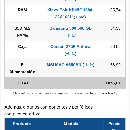
RAM
Klevv Bolt KD48GU880-
65,74
32A160U
(
+Info
)
SSD M.2
Samsung 980 500 GB
54,99
NVMe
(
+Info
)
Caja
Corsair 275R Airflow
56,55
(
+Info
)
F.
MSI MAG A650BN
(
+Info
)
58,99
Alimentación
TOTAL
1056,61
(Haciendo clic en el nombre del componente os lleva directamente a la tienda)
Además, algunos componentes y periféricos
complementarios:
Producto
Modelo
Precio