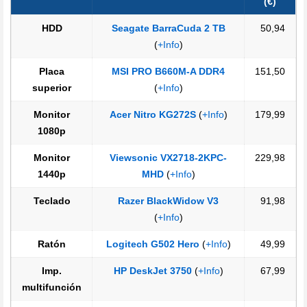
(€)
HDD
Seagate BarraCuda 2 TB
50,94
(
+Info
)
Placa
MSI PRO B660M-A DDR4
151,50
superior
(
+Info
)
Monitor
Acer Nitro KG272S
(
+Info
)
179,99
1080p
Monitor
Viewsonic VX2718-2KPC-
229,98
1440p
MHD
(
+Info
)
Teclado
Razer BlackWidow V3
91,98
(
+Info
)
Ratón
Logitech G502 Hero
(
+Info
)
49,99
Imp.
HP DeskJet 3750
(
+Info
)
67,99
multifunción