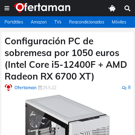
Portátiles
Amazon
TVs
Reacondicionados
Móviles
Configuración PC de
sobremesa por 1050 euros
(Intel Core i5-12400F + AMD
Radeon RX 6700 XT)
8
Ofertaman
25.5.22