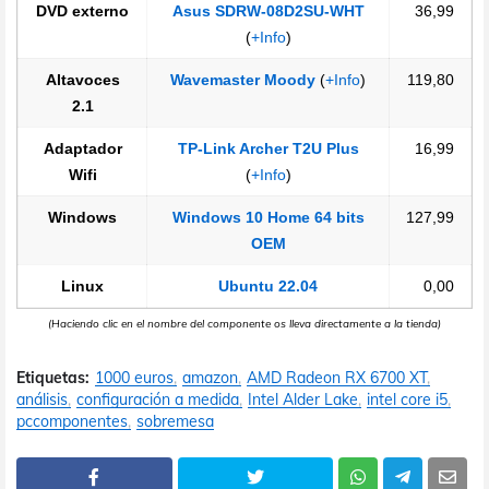
DVD externo
Asus SDRW-08D2SU-WHT
36,99
(
+Info
)
Altavoces
Wavemaster Moody
(
+Info
)
119,80
2.1
Adaptador
TP-Link Archer T2U Plus
16,99
Wifi
(
+Info
)
Windows
Windows 10 Home 64 bits
127,99
OEM
Linux
Ubuntu 22.04
0,00
(Haciendo clic en el nombre del componente os lleva directamente a la tienda)
Etiquetas:
1000 euros
amazon
AMD Radeon RX 6700 XT
análisis
configuración a medida
Intel Alder Lake
intel core i5
pccomponentes
sobremesa