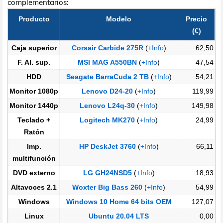
complementarios:
Producto
Modelo
Precio
(€)
Caja superior
Corsair Carbide 275R
(
+Info
)
62,50
F. Al. sup.
MSI MAG A550BN
(
+Info
)
47,54
HDD
Seagate BarraCuda 2 TB
(
+Info
)
54,21
Monitor 1080p
Lenovo D24-20
(
+Info
)
119,99
Monitor 1440p
Lenovo L24q-30
(
+Info
)
149,98
Teclado +
Logitech MK270
(
+Info
)
24,99
Ratón
Imp.
HP DeskJet 3760
(
+Info
)
66,11
multifunción
DVD externo
LG GH24NSD5
(
+Info
)
18,93
Altavoces 2.1
Woxter Big Bass 260
(
+Info
)
54,99
Windows
Windows 10 Home 64 bits OEM
127,07
Linux
Ubuntu 20.04 LTS
0,00