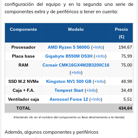
configuración del equipo y en la segunda una serie de
componentes extra y de periféricos a tener en cuenta:
Componente
Modelo
Precio
(€)
Procesador
AMD Ryzen 5 5600G
(
+Info
)
194,67
Placa base
Gigabyte B550M DS3H
(
+Info
)
75,99
RAM
Corsair CMK16GX4M2B3200C16
75,00
(
+Info
)
SSD M.2 NVMe
Kingston NV1 500 GB
(
+Info
)
48,98
Caja + F.A.
Tempest Start
(
+Info
)
34,49
Ventilador caja
Aerocool Force 12
(
+Info
)
5,51
TOTAL
434,64
(Haciendo clic en el nombre del componente os lleva directamente a la tienda)
Además, algunos componentes y periféricos