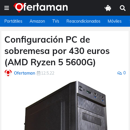
Portátiles
Amazon
TVs
Reacondicionados
Móviles
Configuración PC de
sobremesa por 430 euros
(AMD Ryzen 5 5600G)
0
Ofertaman
12.5.22