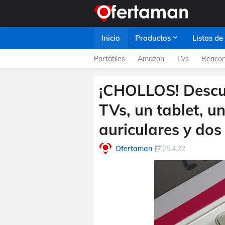
Inicio
Productos
Listas de
Portátiles
Amazon
TVs
Reacon
¡CHOLLOS! Descuen
TVs, un tablet, u
auriculares y do
Ofertaman
25.4.22