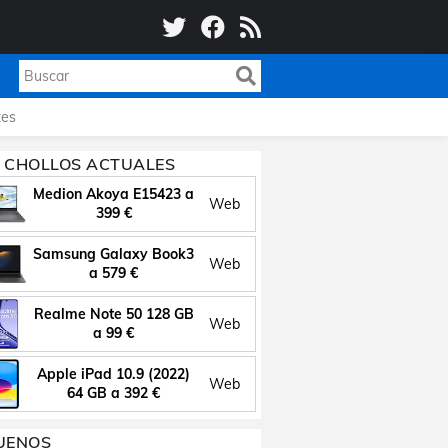
es
 CHOLLOS ACTUALES
Medion Akoya E15423 a
Web
399 €
Samsung Galaxy Book3
Web
a 579 €
Realme Note 50 128 GB
Web
a 99 €
Apple iPad 10.9 (2022)
Web
64 GB a 392 €
UENOS