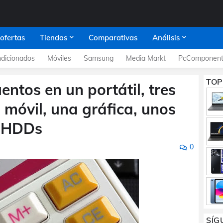
 ofertas
Tiendas
Comparativas
Análisis
dicionados
Móviles
Samsung
Media Markt
PcComponent
TOP
tos en un portátil, tres
n móvil, una gráfica, unos
s HDDs
0
SÍG