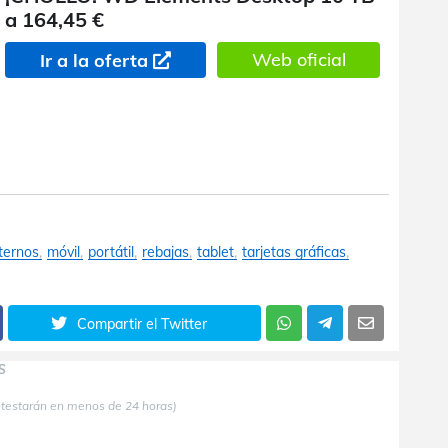
a 164,45 €
Web oficial
Ir a la oferta
ternos
móvil
portátil
rebajas
tablet
tarjetas gráficas
Compartir el Twitter
S
ntestarán en menos de 24 horas)