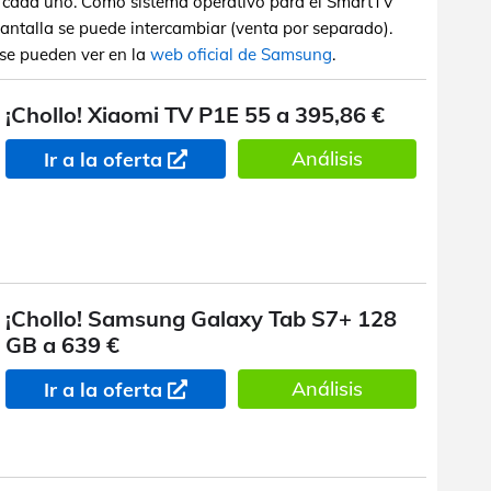
 cada uno. Como sistema operativo para el SmartTV
pantalla se puede intercambiar (venta por separado).
r se pueden ver en la
web oficial de Samsung
.
¡Chollo! Xiaomi TV P1E 55 a 395,86 €
Análisis
Ir a la oferta
¡Chollo! Samsung Galaxy Tab S7+ 128
GB a 639 €
Análisis
Ir a la oferta