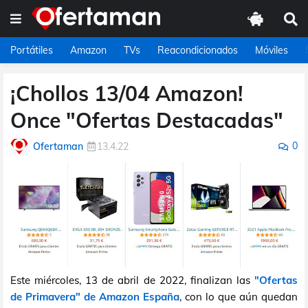
Portátiles
Amazon
TVs
Reacondicionados
Móviles
¡Chollos 13/04 Amazon!
Once "Ofertas Destacadas"
0
Ofertaman
13.4.22
Este miércoles, 13 de abril de 2022, finalizan las
"Ofertas
de Primavera" de Amazon España
, con lo que aún quedan