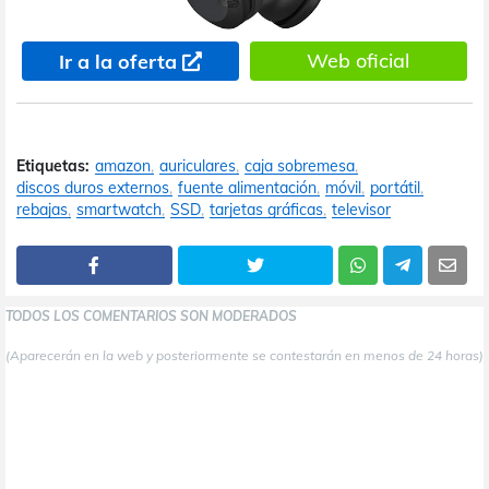
Web oficial
Ir a la oferta
Etiquetas:
amazon
auriculares
caja sobremesa
discos duros externos
fuente alimentación
móvil
portátil
rebajas
smartwatch
SSD
tarjetas gráficas
televisor
TODOS LOS COMENTARIOS SON MODERADOS
(Aparecerán en la web y posteriormente se contestarán en menos de 24 horas)