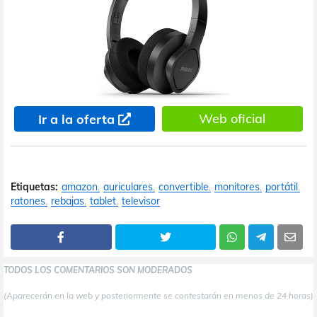
Web oficial
Ir a la oferta
Etiquetas:
amazon
auriculares
convertible
monitores
portátil
ratones
rebajas
tablet
televisor
TODOS LOS COMENTARIOS SON MODERADOS
(Aparecerán en la web y posteriormente se contestarán en menos de 24 horas)