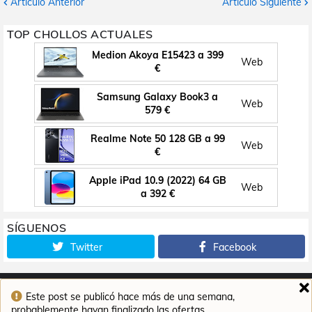
Artículo Anterior
Artículo Siguiente
TOP CHOLLOS ACTUALES
Medion Akoya E15423 a 399
Web
€
Samsung Galaxy Book3 a
Web
579 €
Realme Note 50 128 GB a 99
Web
€
Apple iPad 10.9 (2022) 64 GB
Web
a 392 €
SÍGUENOS
Twitter
Facebook
Este post se publicó hace más de una semana,
Inicio
Contacto
Aviso legal
Política de cookies
probablemente hayan finalizado las ofertas.