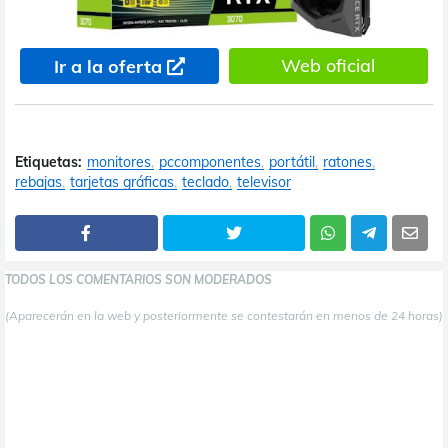
Web oficial
Ir a la oferta
Etiquetas:
monitores
pccomponentes
portátil
ratones
rebajas
tarjetas gráficas
teclado
televisor
TODOS LOS COMENTARIOS SON MODERADOS
(Aparecerán en la web y posteriormente se contestarán en menos de 24 horas)