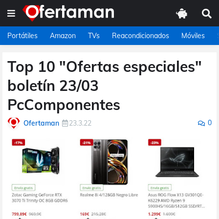
Portátiles
Amazon
TVs
Reacondicionados
Móviles
Top 10 "Ofertas especiales"
boletín 23/03
PcComponentes
0
Ofertaman
23.3.22