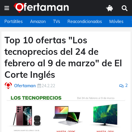
Portátiles
Amazon
TVs
Reacondicionados
Móviles
Top 10 ofertas "Los
tecnoprecios del 24 de
febrero al 9 de marzo" de El
Corte Inglés
2
Ofertaman
24.2.22