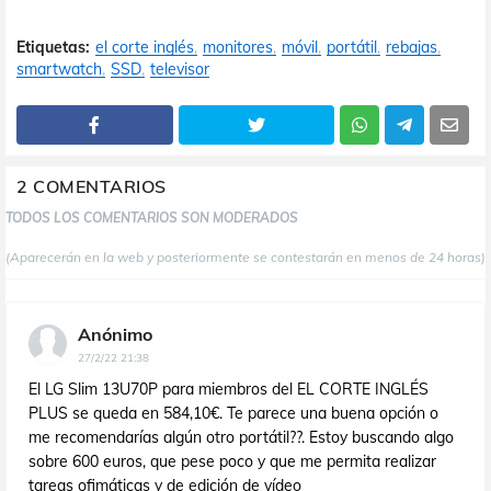
Etiquetas:
el corte inglés
monitores
móvil
portátil
rebajas
smartwatch
SSD
televisor
2 COMENTARIOS
TODOS LOS COMENTARIOS SON MODERADOS
(Aparecerán en la web y posteriormente se contestarán en menos de 24 horas)
Anónimo
27/2/22 21:38
El LG Slim 13U70P para miembros del EL CORTE INGLÉS
PLUS se queda en 584,10€. Te parece una buena opción o
me recomendarías algún otro portátil??. Estoy buscando algo
sobre 600 euros, que pese poco y que me permita realizar
tareas ofimáticas y de edición de vídeo