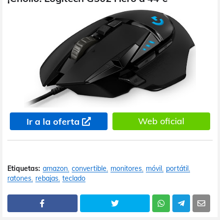
Web oficial
Ir a la oferta
Etiquetas:
amazon
convertible
monitores
móvil
portátil
ratones
rebajas
teclado