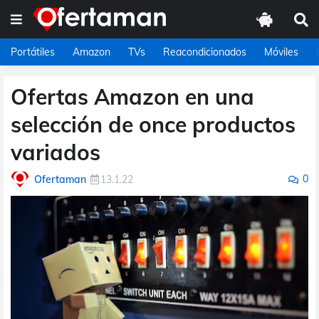
Portátiles
Amazon
TVs
Reacondicionados
Móviles
Ofertas Amazon en una
selección de once productos
variados
0
Ofertaman
13.1.22