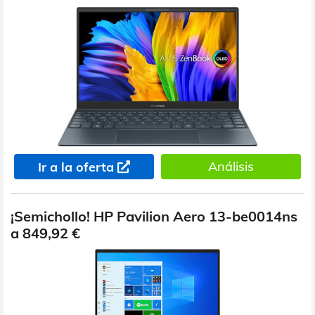
Análisis
Ir a la oferta
¡Semichollo! HP Pavilion Aero 13-be0014ns
a 849,92 €