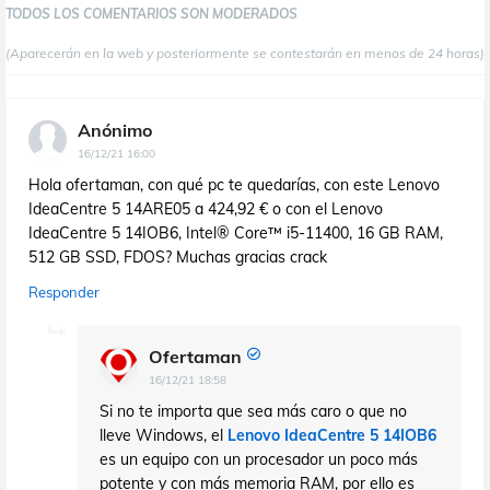
TODOS LOS COMENTARIOS SON MODERADOS
(Aparecerán en la web y posteriormente se contestarán en menos de 24 horas)
Anónimo
16/12/21 16:00
Hola ofertaman, con qué pc te quedarías, con este Lenovo
IdeaCentre 5 14ARE05 a 424,92 € o con el Lenovo
IdeaCentre 5 14IOB6, Intel® Core™ i5-11400, 16 GB RAM,
512 GB SSD, FDOS? Muchas gracias crack
Responder
Ofertaman
16/12/21 18:58
Si no te importa que sea más caro o que no
lleve Windows, el
Lenovo IdeaCentre 5 14IOB6
es un equipo con un procesador un poco más
potente y con más memoria RAM, por ello es