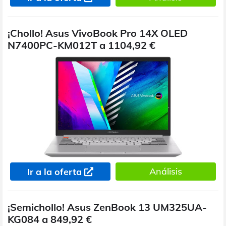
¡Chollo! Asus VivoBook Pro 14X OLED
N7400PC-KM012T a 1104,92 €
Análisis
Ir a la oferta
¡Semichollo! Asus ZenBook 13 UM325UA-
KG084 a 849,92 €