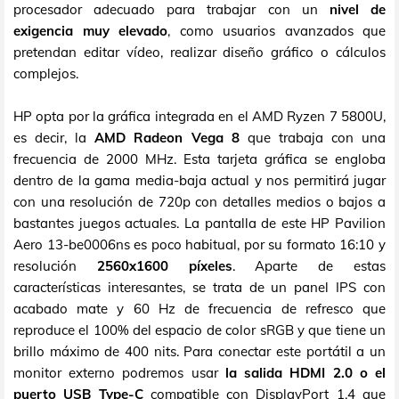
procesador adecuado para trabajar con un
nivel de
exigencia muy elevado
, como usuarios avanzados que
pretendan editar vídeo, realizar diseño gráfico o cálculos
complejos.
HP opta por la gráfica integrada en el AMD Ryzen 7 5800U,
es decir, la
AMD Radeon Vega 8
que trabaja con una
frecuencia de 2000 MHz. Esta tarjeta gráfica se engloba
dentro de la gama media-baja actual y nos permitirá jugar
con una resolución de 720p con detalles medios o bajos a
bastantes juegos actuales. La pantalla de este HP Pavilion
Aero 13-be0006ns es poco habitual, por su formato 16:10 y
resolución
2560x1600 píxeles
. Aparte de estas
características interesantes, se trata de un panel IPS con
acabado mate y 60 Hz de frecuencia de refresco que
reproduce el 100% del espacio de color sRGB y que tiene un
brillo máximo de 400 nits. Para conectar este portátil a un
monitor externo podremos usar
la salida HDMI 2.0 o el
puerto USB Type-C
compatible con DisplayPort 1.4 que