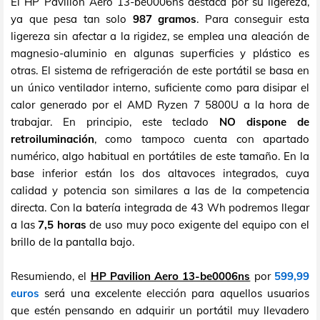
El HP Pavilion Aero 13-be0006ns destaca por su ligereza,
ya que pesa tan solo
987 gramos
. Para conseguir esta
ligereza sin afectar a la rigidez, se emplea una aleación de
magnesio-aluminio en algunas superficies y plástico es
otras. El sistema de refrigeración de este portátil se basa en
un único ventilador interno, suficiente como para disipar el
calor generado por el AMD Ryzen 7 5800U a la hora de
trabajar. En principio, este teclado
NO dispone de
retroiluminación
, como tampoco cuenta con apartado
numérico, algo habitual en portátiles de este tamaño. En la
base inferior están los dos altavoces integrados, cuya
calidad y potencia son similares a las de la competencia
directa. Con la batería integrada de 43 Wh podremos llegar
a las
7,5 horas
de uso muy poco exigente del equipo con el
brillo de la pantalla bajo.
Resumiendo, el
HP Pavilion Aero 13-be0006ns
por
599,99
euros
será una excelente elección para aquellos usuarios
que estén pensando en adquirir un portátil muy llevadero