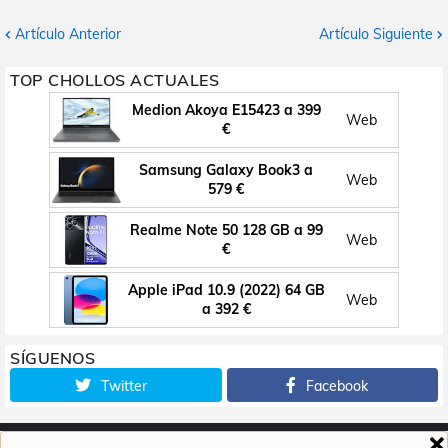
Artículo Anterior
Artículo Siguiente
TOP CHOLLOS ACTUALES
Medion Akoya E15423 a 399
Web
€
Samsung Galaxy Book3 a
Web
579 €
Realme Note 50 128 GB a 99
Web
€
Apple iPad 10.9 (2022) 64 GB
Web
a 392 €
SÍGUENOS
Twitter
Facebook