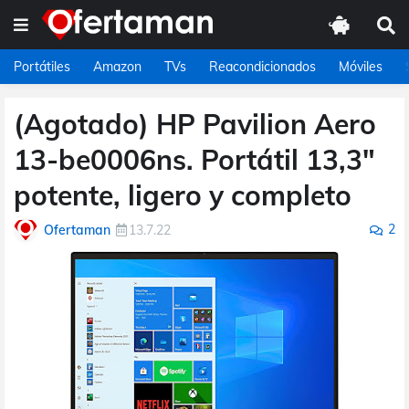
Portátiles
Amazon
TVs
Reacondicionados
Móviles
(Agotado) HP Pavilion Aero
13-be0006ns. Portátil 13,3"
potente, ligero y completo
2
Ofertaman
13.7.22