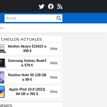
es
 CHOLLOS ACTUALES
Medion Akoya E15423 a
Web
399 €
Samsung Galaxy Book3
Web
a 579 €
Realme Note 50 128 GB
Web
a 99 €
Apple iPad 10.9 (2022)
Web
64 GB a 392 €
UENOS