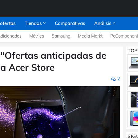
 ofertas
Tiendas
Comparativas
Análisis
dicionados
Móviles
Samsung
Media Markt
PcComponent
TOP
0 "Ofertas anticipadas de
la Acer Store
2
SÍG