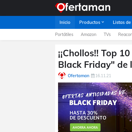
Inicio
Productos
Listas de
Portátiles
Amazon
TVs
Reacon
¡¡Chollos!! Top 1
Black Friday" de 
Ofertaman
16.11.21