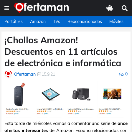
Portátiles
Amazon
TVs
Reacondicionados
Móviles
¡Chollos Amazon!
Descuentos en 11 artículos
de electrónica e informática
0
Ofertaman
15.9.21
Esta tarde de miércoles vamos a comentar una serie de
once
ofertas interesantes
de Amazon España relacionadas con