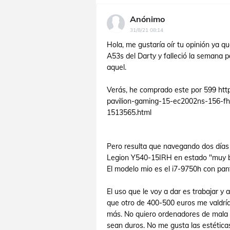
Anónimo
31/8/21 08:14
Hola, me gustaría oír tu opinión ya 
A53s del Darty y falleció la semana
aquel.
Verás, he comprado este por 599 htt
pavilion-gaming-15-ec2002ns-156-f
1513565.html
Pero resulta que navegando dos días 
Legion Y540-15IRH en estado "muy b
El modelo mio es el i7-9750h con pan
El uso que le voy a dar es trabajar y 
que otro de 400-500 euros me valdrí
más. No quiero ordenadores de mala 
sean duros. No me gusta las estétic