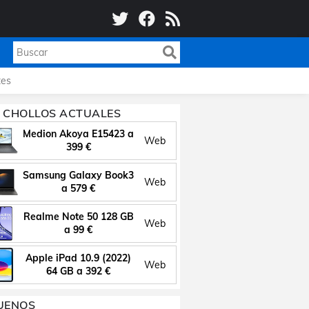
es
 CHOLLOS ACTUALES
Medion Akoya E15423 a
Web
399 €
Samsung Galaxy Book3
Web
a 579 €
Realme Note 50 128 GB
Web
a 99 €
Apple iPad 10.9 (2022)
Web
64 GB a 392 €
UENOS