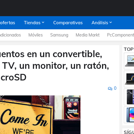
 ofertas
Tiendas
Comparativas
Análisis
dicionados
Móviles
Samsung
Media Markt
PcComponent
TOP
ntos en un convertible,
n TV, un monitor, un ratón,
icroSD
0
SÍG