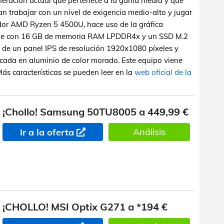
eneración actual que pertenece a la gama media y que
an trabajar con un nivel de exigencia medio-alto y jugar
ador AMD Ryzen 5 4500U, hace uso de la gráfica
ne con 16 GB de memoria RAM LPDDR4x y un SSD M.2
 de un panel IPS de resolución 1920x1080 píxeles y
cada en aluminio de color morado. Este equipo viene
s características se pueden leer en la
web oficial de la
¡Chollo! Samsung 50TU8005 a 449,99 €
Análisis
Ir a la oferta
¡CHOLLO! MSI Optix G271 a *194 €