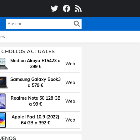
es
 CHOLLOS ACTUALES
Medion Akoya E15423 a
Web
399 €
Samsung Galaxy Book3
Web
a 579 €
Realme Note 50 128 GB
Web
a 99 €
Apple iPad 10.9 (2022)
Web
64 GB a 392 €
UENOS