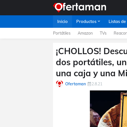
Inicio
Productos
Listas de
Portátiles
Amazon
TVs
Reacon
¡CHOLLOS! Descue
dos portátiles, u
una caja y una M
Ofertaman
2.8.21