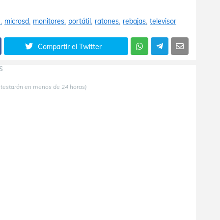
e
microsd
monitores
portátil
ratones
rebajas
televisor
Compartir el Twitter
S
ntestarán en menos de 24 horas)