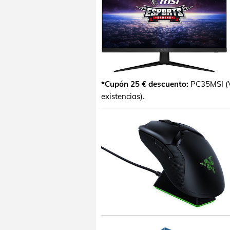
*Cupón 25 € descuento:
PC35MSI (Vá
existencias).