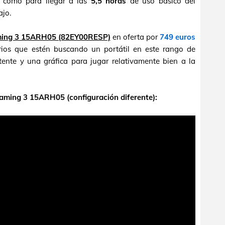
es como para llegar a las
5,5 horas
de uso básico del
ajo.
ming 3 15ARH05 (82EY00RESP)
en oferta por
749 euros
ios que estén buscando un portátil en este rango de
ente y una gráfica para jugar relativamente bien a la
Gaming 3 15ARH05 (configuración diferente):