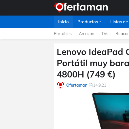
Inicio
Productos
Listas de
Portátiles
Amazon
TVs
Reacon
Lenovo IdeaPad 
Portátil muy bar
4800H (749 €)
Ofertaman
14.9.21