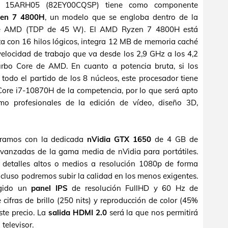
3 15ARH05 (82EY00CQSP) tiene como componente
en 7 4800H
, un modelo que se engloba dentro de la
 de AMD (TDP de 45 W). El AMD Ryzen 7 4800H está
ta con 16 hilos lógicos, integra 12 MB de memoria caché
elocidad de trabajo que va desde los 2,9 GHz a los 4,2
urbo Core de AMD. En cuanto a potencia bruta, si los
odo el partido de los 8 núcleos, este procesador tiene
 Core i7-10870H de la competencia, por lo que será apto
mo profesionales de la edición de vídeo, diseño 3D,
tramos con la dedicada
nVidia GTX 1650
de 4 GB de
anzadas de la gama media de nVidia para portátiles.
 detalles altos o medios a resolución 1080p de forma
incluso podremos subir la calidad en los menos exigentes.
ogido un
panel IPS
de resolución FullHD y 60 Hz de
 cifras de brillo (250 nits) y reproducción de color (45%
ste precio. La
salida HDMI 2.0
será la que nos permitirá
televisor.