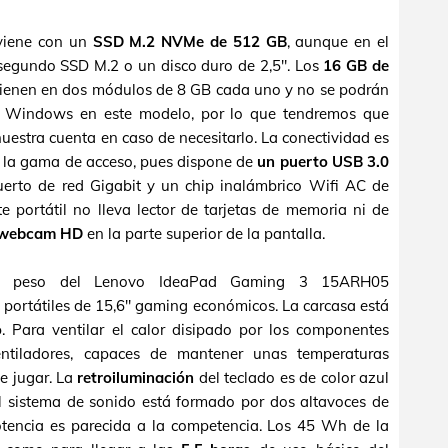
viene con un
SSD M.2 NVMe de 512 GB
, aunque en el
 segundo SSD M.2 o un disco duro de 2,5". Los
16 GB de
enen en dos módulos de 8 GB cada uno y no se podrán
e Windows en este modelo, por lo que tendremos que
nuestra cuenta en caso de necesitarlo. La conectividad es
e la gama de acceso, pues dispone de
un puerto USB 3.0
uerto de red Gigabit y un chip inalámbrico Wifi AC de
e portátil no lleva lector de tarjetas de memoria ni de
webcam HD
en la parte superior de la pantalla.
el peso del Lenovo IdeaPad Gaming 3 15ARH05
portátiles de 15,6" gaming económicos. La carcasa está
o
. Para ventilar el calor disipado por los componentes
ntiladores, capaces de mantener unas temperaturas
e jugar. La
retroiluminación
del teclado es de color azul
l sistema de sonido está formado por dos altavoces de
tencia es parecida a la competencia. Los 45 Wh de la