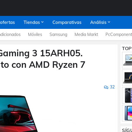
 ofertas
Tiendas
Comparativas
Análisis
dicionados
Móviles
Samsung
Media Markt
PcComponent
TOP
Gaming 3 15ARH05.
ato con AMD Ryzen 7
32
SÍG