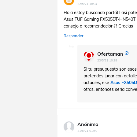
22/5/21 18:04
Hola estoy buscando portátil así pote
Asus TUF Gaming FX505DT-HN540T que
consejo o recomendación?? Gracias
Responder
Ofertaman
23/5/21 10:38
Si tu presupuesto son esos
pretendes jugar con detall
actuales, ese
Asus FX505
otras, entonces sería conv
Anónimo
21/6/21 01:50