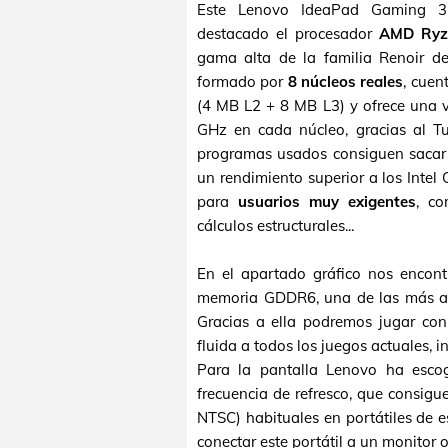
Este Lenovo IdeaPad Gaming 
destacado el procesador
AMD Ryz
gama alta de la familia Renoir
formado por
8 núcleos reales
, cuen
(4 MB L2 + 8 MB L3) y ofrece una v
GHz en cada núcleo, gracias al T
programas usados consiguen sacar t
un rendimiento superior a los Intel
para
usuarios muy exigentes
, co
cálculos estructurales...
En el apartado gráfico nos encon
memoria GDDR6, una de las más av
Gracias a ella podremos jugar con
fluida a todos los juegos actuales, 
Para la pantalla Lenovo ha esc
frecuencia de refresco, que consigue
NTSC) habituales en portátiles de e
conectar este portátil a un monitor o 