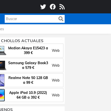
es
 CHOLLOS ACTUALES
Medion Akoya E15423 a
Web
399 €
Samsung Galaxy Book3
Web
a 579 €
Realme Note 50 128 GB
Web
a 99 €
Apple iPad 10.9 (2022)
Web
64 GB a 392 €
UENOS