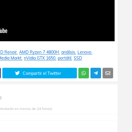
D Renoir
AMD Ryzen 7 4800H
análisis
Lenovo
Media Markt
nVidia GTX 1650
portátil
SSD
Compartir el Twitter
S
ntestarán en menos de 24 horas)