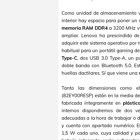
Como unidad de almacenamiento 
interior hay espacio para poner un
memoria RAM DDR4
a 3200 MHz vi
ampliar. Lenovo ha prescindido d
adquirir este sistema operativo por 
habitual para un portátil gaming d
Type-C
, dos USB 3.0 Type-A, un p
doble banda con Bluetooth 5.0. Est
huellas dactilares. Sí que viene una
Tanto las dimensiones como 
(82EY00RESP) están en la media de 
fabricada íntegramente en
plástic
internos dispondremos de dos ve
adecuadas a la hora de trabajar o d
y cuenta con apartado numérico. E
1,5 W cada uno, cuya calidad y po