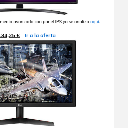
a media avanzada con panel IPS ya se analizó
aquí
.
134,25 €
-
Ir a la oferta