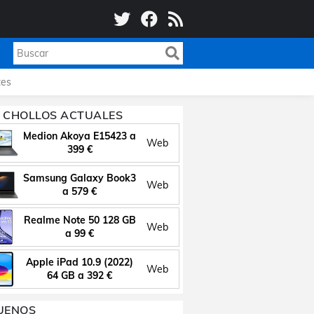
es
 CHOLLOS ACTUALES
Medion Akoya E15423 a
Web
399 €
Samsung Galaxy Book3
Web
a 579 €
Realme Note 50 128 GB
Web
a 99 €
Apple iPad 10.9 (2022)
Web
64 GB a 392 €
UENOS