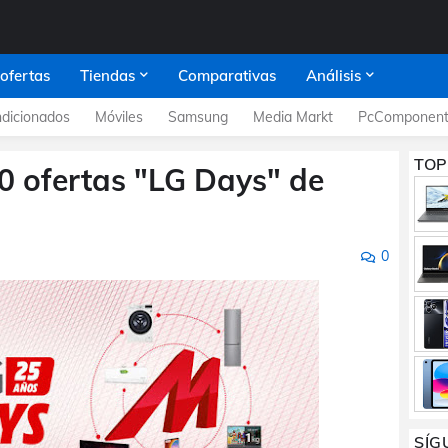
 ofertas
Tiendas
Comparativas
Análisis
dicionados
Móviles
Samsung
Media Markt
PcComponent
TOP
 ofertas "LG Days" de
0
SÍG