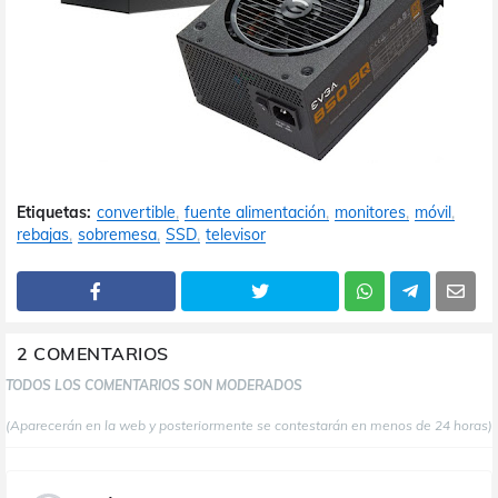
Etiquetas:
convertible
fuente alimentación
monitores
móvil
rebajas
sobremesa
SSD
televisor
2 COMENTARIOS
TODOS LOS COMENTARIOS SON MODERADOS
(Aparecerán en la web y posteriormente se contestarán en menos de 24 horas)