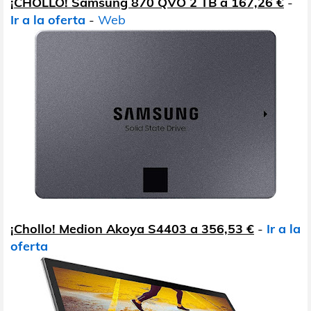
¡CHOLLO! Samsung 870 QVO 2 TB a 167,26 €
-
Ir a la oferta
-
Web
¡Chollo! Medion Akoya S4403 a 356,53 €
-
Ir a la
oferta