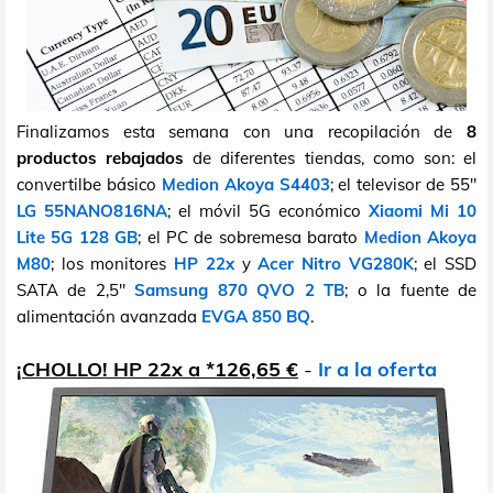
Finalizamos esta semana con una recopilación de
8
productos rebajados
de diferentes tiendas, como son: el
convertilbe básico
Medion Akoya S4403
; el televisor de 55"
LG 55NANO816NA
; el móvil 5G económico
Xiaomi Mi 10
Lite 5G 128 GB
; el PC de sobremesa barato
Medion Akoya
M80
; los monitores
HP 22x
y
Acer Nitro VG280K
; el SSD
SATA de 2,5"
Samsung 870 QVO 2 TB
; o la fuente de
alimentación avanzada
EVGA 850 BQ
.
¡CHOLLO! HP 22x a *126,65 €
-
Ir a la oferta