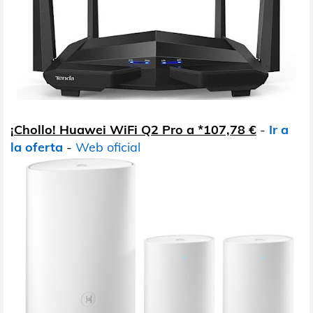
¡Chollo! Huawei WiFi Q2 Pro a *107,78 €
-
Ir a
la oferta
-
Web oficial