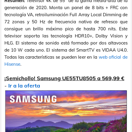
Resumen:
Televisor 4K de 55" de la gama media-alta de la
generación de 2020. Monta un panel de 8 bits + FRC con
tecnología VA, retroiluminación Full Array Local Dimming de
72 zonas y 50 Hz de frecuencia nativa de refresco que
consigue un brillo máximo pico de hasta 700 nits. Este
televisor soporta las tecnología HDR10+, Dolby Vision y
HLG. El sistema de sonido está formado por dos altavoces
de 10 W cada uno. El sistema del SmartTV es VIDAA U4.0.
Todas las características se pueden leer en la
web oficial de
Hisense
.
¡Semichollo! Samsung UE55TU8505 a 569,99 €
-
Ir a la oferta