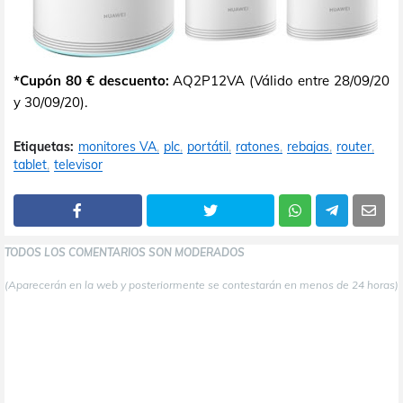
*Cupón 80 € descuento:
AQ2P12VA (Válido entre 28/09/20
y 30/09/20).
Etiquetas:
monitores VA
plc
portátil
ratones
rebajas
router
tablet
televisor
TODOS LOS COMENTARIOS SON MODERADOS
(Aparecerán en la web y posteriormente se contestarán en menos de 24 horas)