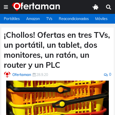
Portátiles
Amazon
TVs
Reacondicionados
Móviles
¡Chollos! Ofertas en tres TVs,
un portátil, un tablet, dos
monitores, un ratón, un
router y un PLC
0
Ofertaman
28.9.20