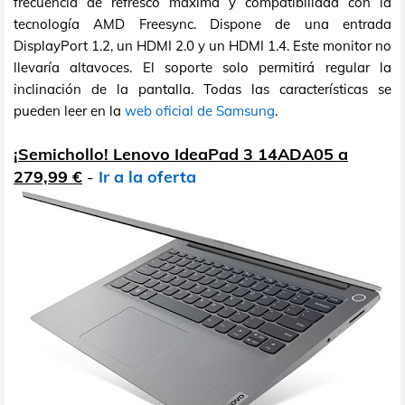
frecuencia de refresco máxima y compatibilidad con la
tecnología AMD Freesync. Dispone de una entrada
DisplayPort 1.2, un HDMI 2.0 y un HDMI 1.4. Este monitor no
llevaría altavoces. El soporte solo permitirá regular la
inclinación de la pantalla. Todas las características se
pueden leer en la
web oficial de Samsung
.
¡Semichollo! Lenovo IdeaPad 3 14ADA05 a
279,99 €
-
Ir a la oferta