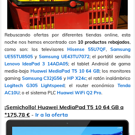
Rebuscando ofertas por diferentes tiendas online, esta
noche nos hemos encontrado con
10 productos rebajados
,
como son: los televisores
Hisense 55U7QF
,
Samsung
UE55TU8505
y
Samsung UE43TU7072
; el portátil sencillo
Lenovo IdeaPad 3 14ADA05
; el tablet Android de gama
media-baja
Huawei MediaPad T5 10 64 GB
; los monitores
gaming
Samsung C32JG56
y
HP X24c
; el ratón inalámbrico
Logitech G305 Lightspeed
; el router económico
Tenda
AC10U
; o el sistema PLC
Huawei WiFi Q2 Pro
.
¡Semichollo! Huawei MediaPad T5 10 64 GB a
*175,78 €
-
Ir a la oferta