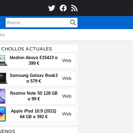
es
 CHOLLOS ACTUALES
Medion Akoya E15423 a
Web
399 €
Samsung Galaxy Book3
Web
a 579 €
Realme Note 50 128 GB
Web
a 99 €
Apple iPad 10.9 (2022)
Web
64 GB a 392 €
UENOS