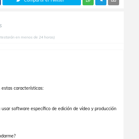
Compartir el Twitter
S
ntestarán en menos de 24 horas)
estas características:
sar software específico de edición de vídeo y producción
ndarme?