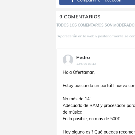
Compartir el Facebook
9 COMENTARIOS
TODOS LOS COMENTARIOS SON MODERADO
(Aparecerán en la web y posteriormente se co
Pedro
13/6/20 03:43
Hola Ofertaman,
Estoy buscando un portátil nuevo con 
No más de 14''
Adecuado de RAM y procesador para u
de música
En lo posible, no más de 500€
Hay alguno así? Qué puedes recome