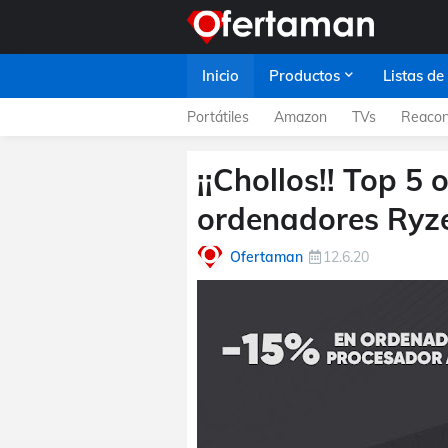
Inicio
Productos
Listas de
Portátiles
Amazon
TVs
Reacon
¡¡Chollos!! Top 5
ordenadores Ryz
Ofertaman
12.6.20