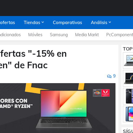
 ofertas
Tiendas
Comparativas
Análisis
dicionados
Móviles
Samsung
Media Markt
PcComponent
TOP
 ofertas "-15% en
en" de Fnac
9
SÍG