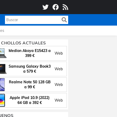
es
 CHOLLOS ACTUALES
Medion Akoya E15423 a
Web
399 €
Samsung Galaxy Book3
Web
a 579 €
Realme Note 50 128 GB
Web
a 99 €
Apple iPad 10.9 (2022)
Web
64 GB a 392 €
UENOS