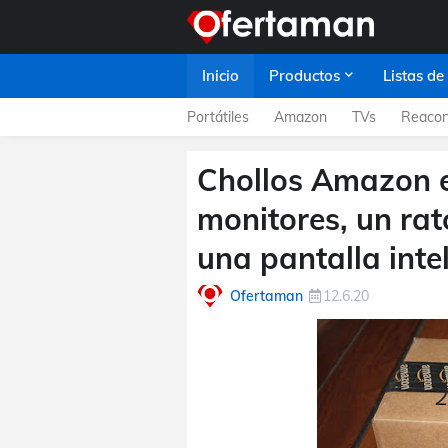
Inicio
Productos
Listas de
Portátiles
Amazon
TVs
Reacon
Chollos Amazon en
monitores, un rat
una pantalla inte
Ofertaman
12.6.20