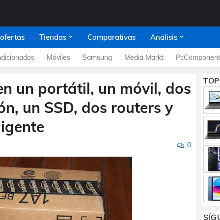
 ofertas
Tiendas
Comparativas
Análisis
dicionados
Móviles
Samsung
Media Markt
PcComponent
TOP
 un portátil, un móvil, dos
ón, un SSD, dos routers y
ligente
0
SÍG