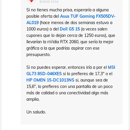
8/10/19 22:14
Si no tienes mucha prisa, esperaría a alguna
posible oferta del
Asus TUF Gaming FX505DV-
AL019
(hace menos de dos semanas estuvo a
1000 euros) o del
Dell G5 15
(a veces salen
cupones que lo dejan cerca de 1250 euros), que
llevarían la nVidia RTX 2060, que sería la mejor
gráfica a la que podrías aspirar con ese
presupuesto.
Si no puedes esperar, entonces iría a por el
MSI
GL73 8SD-046XES
si lo prefieres de 17,3" o el
HP OMEN 15-DC1013NS
si, aunque sea de
15,6", lo prefieres con una pantalla de un poco
más de calidad o una conectividad algo más
amplia.
Un saludo.